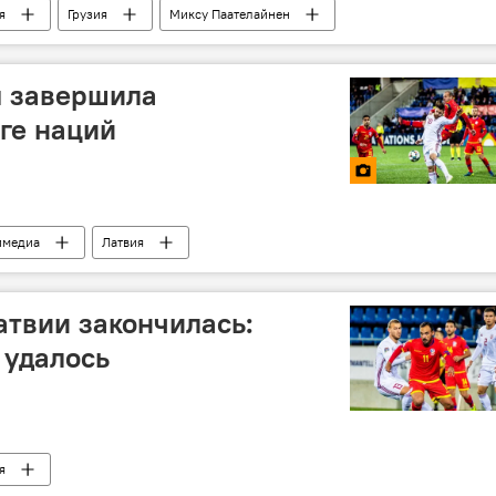
я
Грузия
Миксу Паателайнен
я завершила
ге наций
имедиа
Латвия
атвии закончилась:
 удалось
я