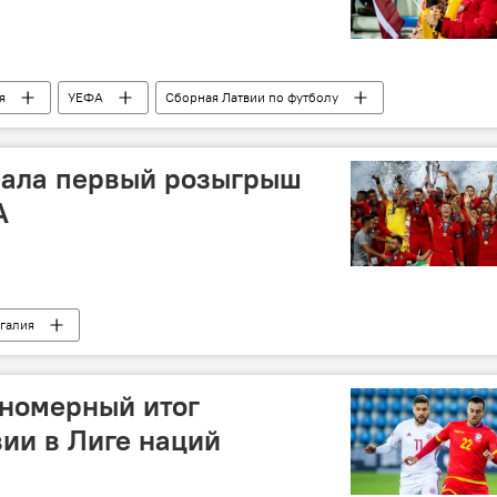
я
УЕФА
Сборная Латвии по футболу
рала первый розыгрыш
А
галия
ономерный итог
ии в Лиге наций