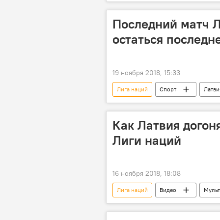
Последний матч Л
остаться последн
19 ноября 2018, 15:33
Лига наций
Спорт
Латви
Как Латвия догон
Лиги наций
16 ноября 2018, 18:08
Лига наций
Видео
Муль
Андорра