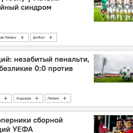
ейный синдром
ая Латвии
футбол
ций: незабитый пенальти,
 безликие 0:0 против
Андорра
Латвия
оперники сборной
аций УЕФА