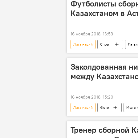
Футболисты сборн
Казахстаном в Ас
16 ноября 2018, 16:53
Лига наций
Спорт
Латви
Заколдованная ни
между Казахстан
16 ноября 2018, 15:20
Лига наций
Фото
Мульт
Тренер сборной К