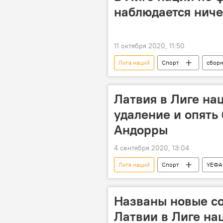
наблюдается нич
11 октября 2020, 11:50
Лига наций
Спорт
сборн
Латвия в Лиге на
удаление и опять
Андорры
4 сентября 2020, 13:04
Лига наций
Спорт
УЕФА
Названы новые с
Латвии в Лиге н