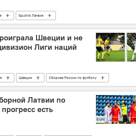
я
Sputnik Латвия
роиграла Швеции и не
дивизион Лиги наций
я
Швеция
Сборная России по футболу
сборной Латвии по
 прогресс есть