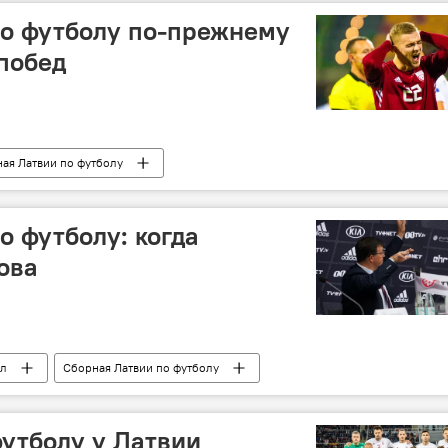
по футболу по-прежнему
 побед
ая Латвии по футболу
о футболу: когда
ова
ол
Сборная Латвии по футболу
футболу у Латвии