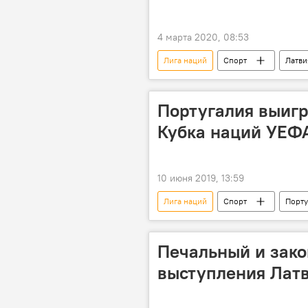
4 марта 2020, 08:53
Лига наций
Спорт
Латви
Португалия выиг
Кубка наций УЕФ
10 июня 2019, 13:59
Лига наций
Спорт
Порту
Печальный и зак
выступления Латв