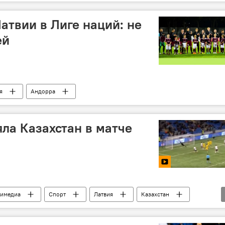
атвии в Лиге наций: не
ей
я
Андорра
яла Казахстан в матче
тимедиа
Спорт
Латвия
Казахстан