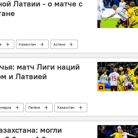
ой Латвии - о матче с
тане
я
Казахстан
Астана
чья: матч Лиги наций
ом и Латвией
имедиа
Латвия
Казахстан
азахстана: могли