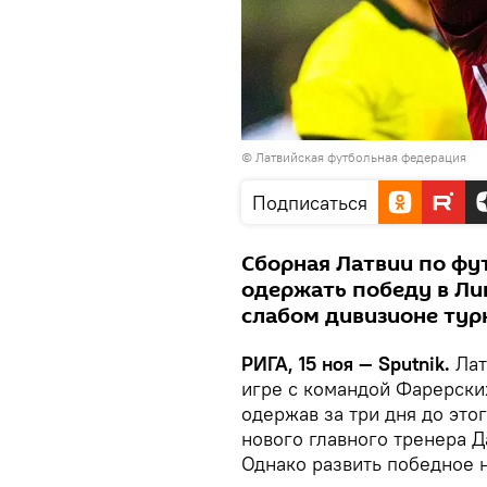
©
Латвийская футбольная федерация
Подписаться
Сборная Латвии по фу
одержать победу в Ли
слабом дивизионе тур
РИГА, 15 ноя — Sputnik.
Лат
игре с командой Фарерски
одержав за три дня до это
нового главного тренера Д
Однако развить победное н