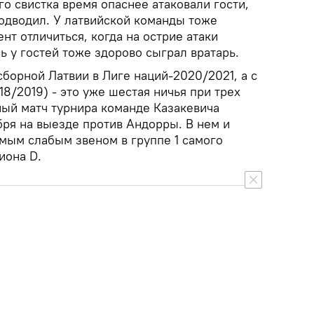
о свистка время опаснее атаковали гости,
подводил. У латвийской команды тоже
т отличиться, когда на острие атаки
сь у гостей тоже здорово сыграл вратарь.
сборной Латвии в Лиге наций-2020/2021, а с
18/2019) - это уже шестая ничья при трех
ый матч турнира команде Казакевича
бря на выезде против Андорры. В нем и
амым слабым звеном в группе 1 самого
иона D.