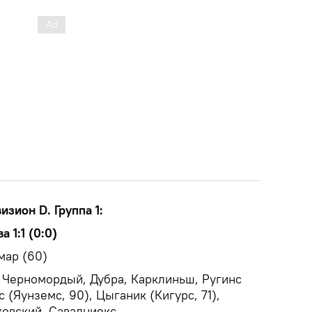
изион D. Группа 1:
 1:1 (0:0)
мар (60)
 Черномордый, Дубра, Карклиньш, Ругинс
с (Яунземс, 90), Цыганик (Кигурс, 71),
ковский, Савалниекс