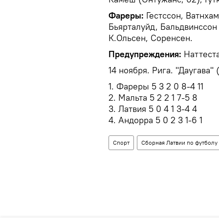
Фареры:
Гестссон, Ватнхам
Бьярталуйд, Бальдвинссон 
К.Ольсен, Соренсен.
Предупреждения:
Наттеста
14 ноября. Рига. "Даугава" 
1. Фареры 5 3 2 0 8-4 11
2. Мальта 5 2 2 1 7-5 8
3. Латвия 5 0 4 1 3-4 4
4. Андорра 5 0 2 3 1-6 1
Спорт
Сборная Латвии по футболу