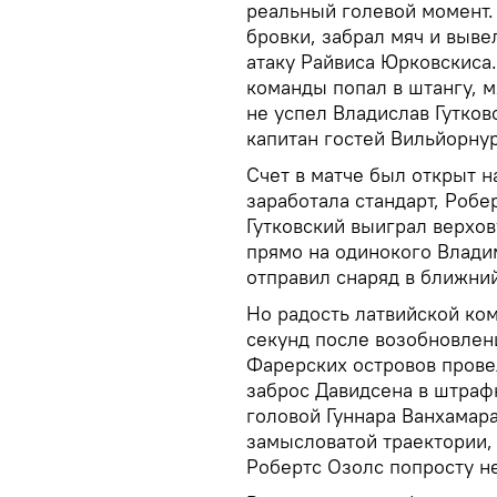
реальный голевой момент.
бровки, забрал мяч и выве
атаку Райвиса Юрковскиса
команды попал в штангу, м
не успел Владислав Гутков
капитан гостей Вильйорну
Счет в матче был открыт н
заработала стандарт, Робе
Гутковский выиграл верхо
прямо на одинокого Влади
отправил снаряд в ближний 
Но радость латвийской ком
секунд после возобновлен
Фарерских островов прове
заброс Давидсена в штрафн
головой Гуннара Ванхамара
замысловатой траектории,
Робертс Озолс попросту не 