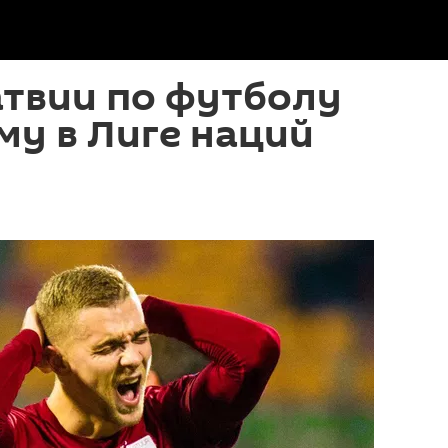
атвии по футболу
у в Лиге наций