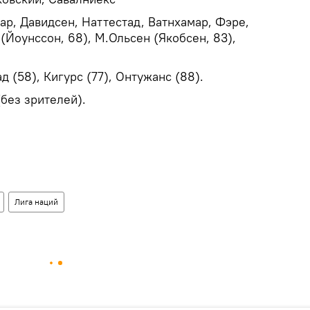
ар, Давидсен, Наттестад, Ватнхамар, Фэре,
(Йоунссон, 68), М.Ольсен (Якобсен, 83),
д (58), Кигурс (77), Онтужанс (88).
(без зрителей).
Лига наций