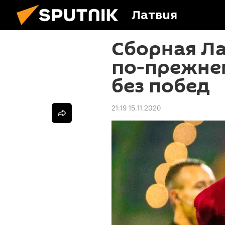
Латвия
Сборная Л
по-прежнем
без побед
21:19 15.11.2020