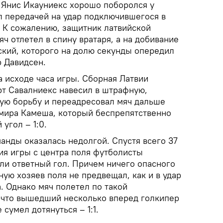
 Янис Икауниекс хорошо поборолся у
л передачей на удар подключившегося в
. К сожалению, защитник латвийской
яч отлетел в спину вратаря, а на добивание
ский, которого на долю секунды опередил
р Давидсен.
а исходе часа игры. Сборная Латвии
рт Савалниекс навесил в штрафную,
вую борьбу и переадресовал мяч дальше
мира Камеша, который беспрепятственно
угол – 1:0.
анды оказалась недолгой. Спустя всего 37
ия игры с центра поля футболисты
ли ответный гол. Причем ничего опасного
ую хозяев поля не предвещал, как и в удар
. Однако мяч полетел по такой
 что вышедший несколько вперед голкипер
сумел дотянуться – 1:1.