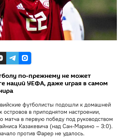
тболу по-прежнему не может
ге наций УЕФА, даже играя в самом
нира
вийские футболисты подошли к домашней
х островов в приподнятом настроении,
го матча в первую победу под руководством
айниса Казакевича (над Сан-Марино – 3:0).
ачало против Фарер не удалось.