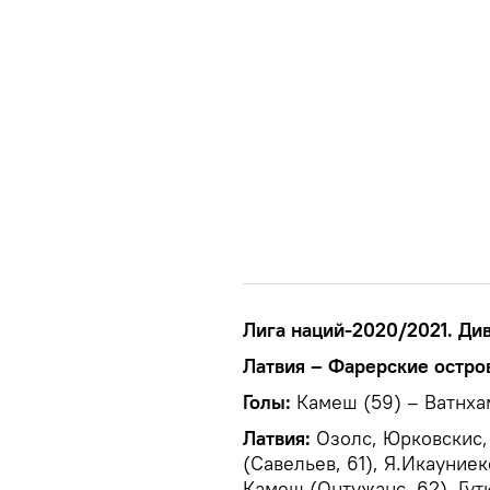
Лига наций-2020/2021. Див
Латвия – Фарерские острова
Голы:
Камеш (59) – Ватнха
Латвия:
Озолс, Юрковскис,
(Савельев, 61), Я.Икауниек
Камеш (Онтужанс, 62), Гут