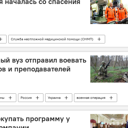
я началась со спасения
Служба неотложной медицинской помощи (СНМП)
ый вуз отправил воевать
ов и преподавателей
ины
Россия
Украина
военная операция
ослужащие
купать программу у
компании