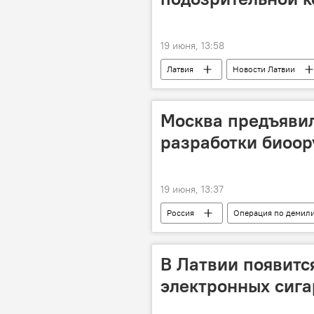
19 июня, 13:58
Латвия
Новости Латвии
IT
отказ
Москва предъявил
разработки биоор
19 июня, 13:37
Россия
Операция по демил
Войска радиационной, химической и
Алексей Ртищев
биологичес
В Латвии появитс
электронных сига