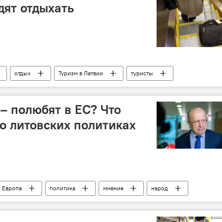
дят отдыхать
отдых
Туризм в Латвии
туристы
– полюбят в ЕС? Что
 о литовских политиках
Европа
политика
мнение
народ