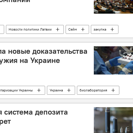
Новости политики Латвии
Сейм
закупка
а новые доказательства
ужия на Украине
итаризации Украины
Украина
биолаборатория
 биологической защиты (РХБЗ)
США
кое оружие
Минобороны РФ
я система депозита
рет