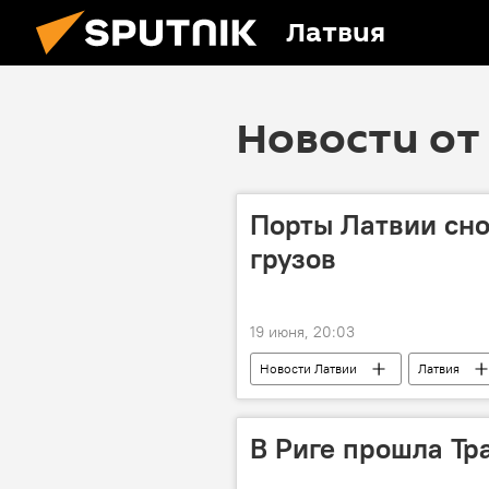
Латвия
Новости от 
Порты Латвии сно
грузов
19 июня, 20:03
Новости Латвии
Латвия
Рижский порт
Вентспилсски
В Риге прошла Тр