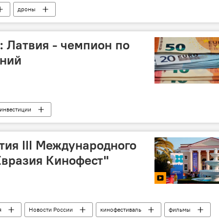
дроны
: Латвия - чемпион по
ений
инвестиции
ия III Международного
Евразия Кинофест"
я
Новости России
кинофестиваль
фильмы