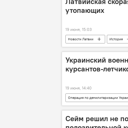
Латвийская скора
утопающих
19 июня, 15:03
Новости Латвии
История
Украинский военн
курсантов-летчик
19 июня, 14:40
Операция по демилитаризации Укра
ВСУ
ВС РФ
военн
Сейм решил не по
подозрительной 