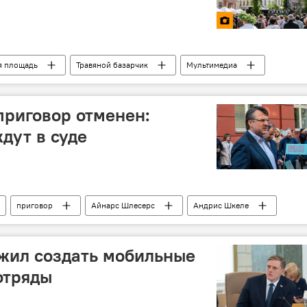
я площадь
Травяной базарчик
Мультимедиа
риговор отменен:
дут в суде
приговор
Айнарс Шлесерс
Андрис Шкеле
жил создать мобильные
отряды