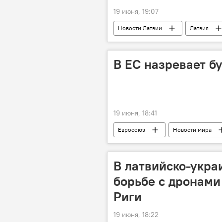
19 июня, 19:07
Новости Латвии
Латвия
беспилотник
Янис Домбрав
В ЕС назревает б
19 июня, 18:41
Евросоюз
Новости мира
парламентские выборы
В латвийско-укра
борьбе с дронами
Риги
19 июня, 18:22