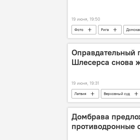
19 июня, 19:50
Фото
Рига
Домска
культура
Латвия
Оправдательный п
Шлесерса снова ж
19 июня, 19:31
Латвия
Верховный суд
преступление
Домбрава предло
противодронные 