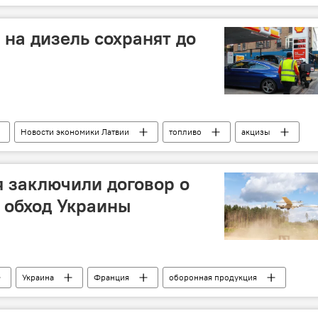
на дизель сохранят до
Новости экономики Латвии
топливо
акцизы
 заключили договор о
 обход Украины
Украина
Франция
оборонная продукция