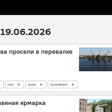
19.06.2026
ва просели в перевалке
порт
грузы
грузооборот
й порт
авяная ярмарка