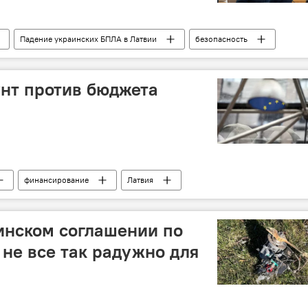
Падение украинских БПЛА в Латвии
безопасность
а
унт против бюджета
финансирование
Латвия
инском соглашении по
 не все так радужно для