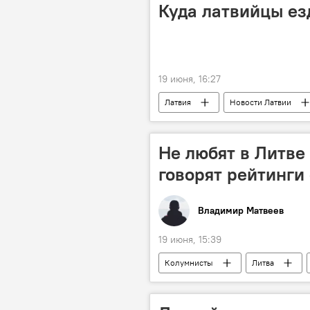
Куда латвийцы ез
19 июня, 16:27
Латвия
Новости Латвии
статистика
Не любят в Литве 
говорят рейтинги
Владимир Матвеев
19 июня, 15:39
Колумнисты
Литва