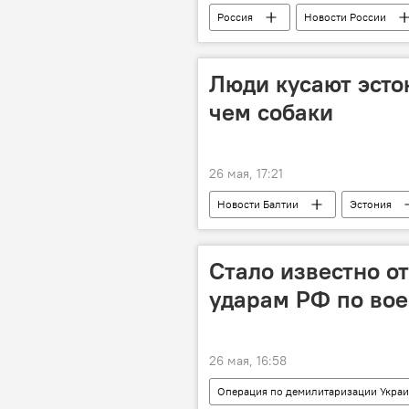
Россия
Новости России
Санита Павлюта-Десландес
Операция по демилитаризации Укра
Люди кусают эсто
чем собаки
26 мая, 17:21
Новости Балтии
Эстония
Стало известно о
ударам РФ по во
26 мая, 16:58
Операция по демилитаризации Укра