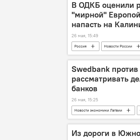
В ОДКБ оценили р
"мирной" Европой
напасть на Калин
26 мая, 15:49
Россия
Новости России
безопасность
НАТО
Swedbank против 
рассматривать де
банков
26 мая, 15:25
Новости экономики Латвии
Swedbank
Из дороги в Южн