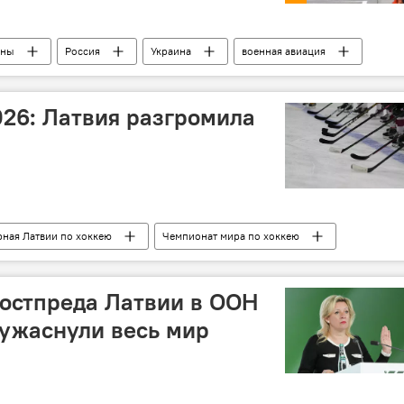
ины
Россия
Украина
военная авиация
лужащие
ВКС России
Су-35С
истребитель
026: Латвия разгромила
ная Латвии по хоккею
Чемпионат мира по хоккею
постпреда Латвии в ООН
 ужаснули весь мир