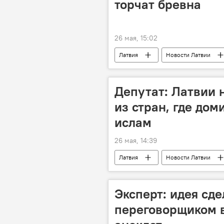
торчат бревна
26 мая, 15:02
Латвия
Новости Латвии
Депутат: Латвии 
из стран, где дом
ислам
26 мая, 14:39
Латвия
Новости Латвии
Филиппины
Новости полит
Эксперт: идея сд
переговорщиком в