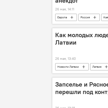
анекдот
26 мая, 14:11
Европа
Россия
Кая
Как молодых люде
Латвии
26 мая, 13:40
Новости Латвии
Латвия
Запселье и Рясно
перешли под конт