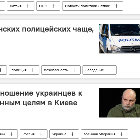
Латвия
ООН
Новости политики Латвии
Мария Захарова
МИД РФ
ины
военная операция
нских полицейских чаще,
полиция
безопасность
нападение
тношение украинцев к
енным целям в Киеве
ины
Россия
Украина
военная операция