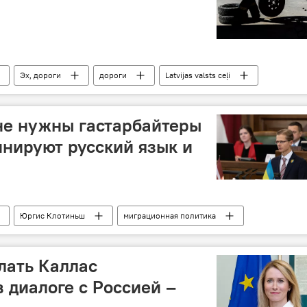
Эх, дороги
дороги
Latvijas valsts ceļi
не нужны гастарбайтеры
инируют русский язык и
Юргис Клотиньш
миграционная политика
ики Латвии
елать Каллас
 диалоге с Россией –