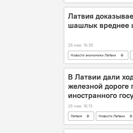
ракетный удар
безопасност
Латвия доказывае
шашлык вреднее 
26 мая, 16:35
Новости экономики Латвии
В Латвии дали ход
железной дороге 
иностранного гос
26 мая, 16:13
Латвия
Новости Латвии
Служба государственной безопаснос