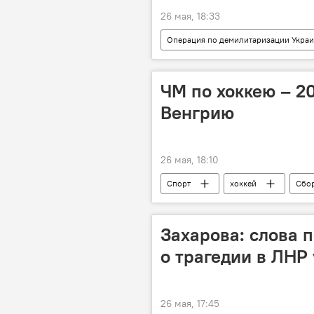
26 мая, 18:33
Операция по демилитаризации Укра
военная операция
военнос
ЧМ по хоккею – 2
Венгрию
26 мая, 18:10
Спорт
хоккей
Сбор
Захарова: слова 
о трагедии в ЛНР
26 мая, 17:45