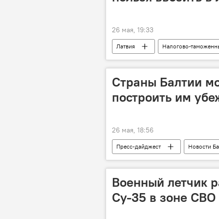
26 мая, 19:33
Латвия
Налогово-таможенн
Страны Балтии мо
построить им убе
26 мая, 18:56
Пресс-дайджест
Новости Б
Военный летчик р
Су-35 в зоне СВО