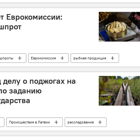
ь
Владимир Рогов
т Еврокомиссии:
шпрот
шпроты
Еврокомиссия
рыбная продукция
 делу о поджогах на
по заданию
ударства
Происшествия в Латвии
расследование
ти
железная дорога