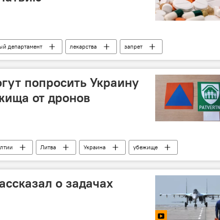
ый департамент
лекарства
запрет
гут попросить Украину
жища от дронов
алтии
Литва
Украина
убежище
ассказал о задачах