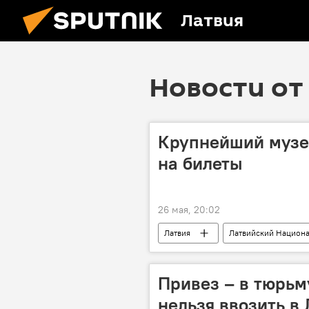
Латвия
Новости от 
Крупнейший музе
на билеты
26 мая, 20:02
Латвия
Латвийский Национ
искусство
культура
Привез – в тюрьм
нельзя ввозить в