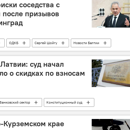
иски соседства с
 после призывов
инград
ОДКБ
Сергей Шойгу
Новости Балтии
Латвии: суд начал
ло о скидках по взносам
банковский сектор
Конституционный суд
о-Курземском крае