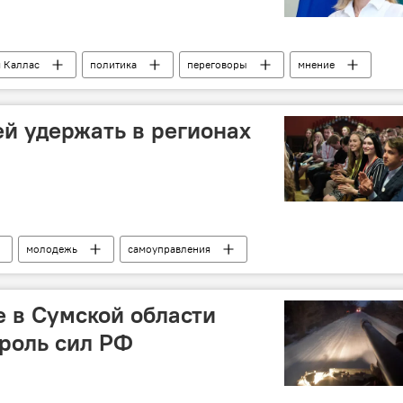
 Каллас
политика
переговоры
мнение
й удержать в регионах
молодежь
самоуправления
е в Сумской области
роль сил РФ