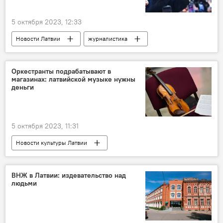
5 октября 2023, 12:33
Новости Латвии
журналистика
журналист
закон
Латвия
Оркестранты подрабатывают в
магазинах: латвийской музыке нужны
деньги
5 октября 2023, 11:31
Новости культуры Латвии
Латвийский национальный симфонический оркестр
музыканты
ВНЖ в Латвии: издевательство над
людьми