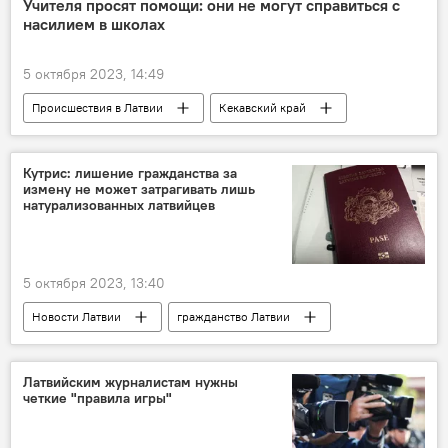
Учителя просят помощи: они не могут справиться с
насилием в школах
5 октября 2023, 14:49
Происшествия в Латвии
Кекавский край
Анда Чакша
Латвийский профсоюз работников образования и науки
Кутрис: лишение гражданства за
измену не может затрагивать лишь
насилие
школа
натурализованных латвийцев
5 октября 2023, 13:40
Новости Латвии
гражданство Латвии
Гунарс Кутрис
Латвийским журналистам нужны
четкие "правила игры"