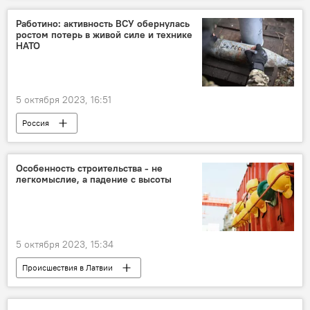
гарантированный минимум доходов
Работино: активность ВСУ обернулась
ростом потерь в живой силе и технике
НАТО
5 октября 2023, 16:51
Россия
Операция по демилитаризации Украины
Минобороны РФ
Украина
Особенность строительства - не
легкомыслие, а падение с высоты
военная операция
военная техника
военнослужащие
ВС РФ
ВСУ
5 октября 2023, 15:34
Происшествия в Латвии
Государственная инспекция по труду
строительство