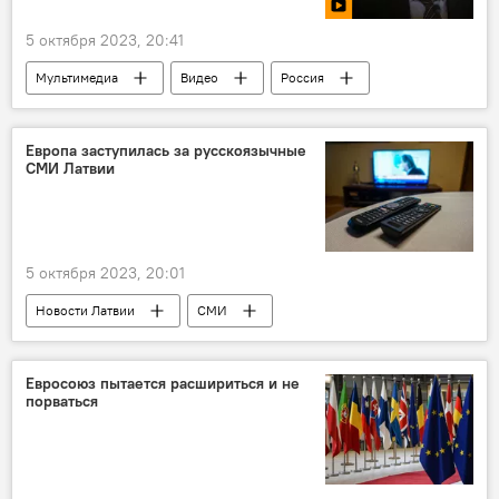
5 октября 2023, 20:41
Мультимедиа
Видео
Россия
Украина
США
политика
безопасность
Дмитрий Евстафьев
Европа заступилась за русскоязычные
СМИ Латвии
военная операция
военнослужащие
военная техника
5 октября 2023, 20:01
Новости Латвии
СМИ
Положение русских СМИ в Латвии
русский язык
Латвия
Евросоюз пытается расшириться и не
порваться