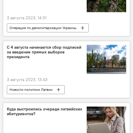
3 августа 2023, 14:51
Операция по демилитаризации Украины
Россия
Минобороны РФ
Украина
военная операция
военная техника
С 4 августа начинается сбор подписей
за введение прямых выборов
военнослужащие
ВС РФ
ВСУ
президента
3 августа 2023, 13:43
Новости политики Латвии
выборы президента
законопроект
Куда выстроились очереди латвийских
абитуриентов?