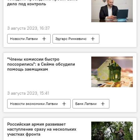
дело под контроль
3 августа 2023, 16:37
Новости Латвии
Эдгарс Ринкевичс
разжигание национальной розни
"Члены комиссии быстро
поссорились": в Сейме обсудили
помощь заемщикам
3 августа 2023, 15:41
Новости экономики Латвии
Банк Латвии
кредиты
Российская армия развивает
наступление сразу на нескольких
участках фронта