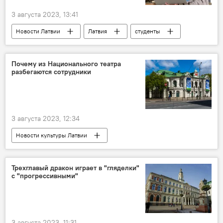
3 августа 2023, 13:41
Новости Латвии
Латвия
студенты
Рижский технический универитет
Почему из Национального театра
разбегаются сотрудники
3 августа 2023, 12:34
Новости культуры Латвии
Латвийский национальный театр
Алвис Херманис
Трехглавый дракон играет в "гляделки"
с "прогрессивными"
3 августа 2023, 11:31