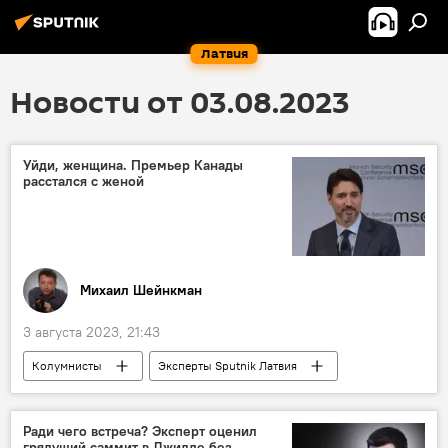
Латвия
Новости от 03.08.2023
Уйди, женщина. Премьер Канады
расстался с женой
Михаил Шейнкман
3 августа 2023, 21:43
Колумнисты
Эксперты Sputnik Латвия
Канада
Джастин Трюдо
родители
Ради чего встреча? Эксперт оценил
грядущий саммит в Джидде без