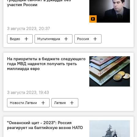
участия России
3 августа 2023, 20:37
Видео
Мультимедиа
Россия
Саудовская Аравия
Украина
саммит
переговоры
На приоритеты в бюджете следующего
года МВД надеется получить треть
мирное урегулирование
безопасность
миллиарда евро
политика
США
3 августа 2023, 19:43
Новости Латвии
Латвия
МВД Латвии
"Океанский щит - 2023": Россия
реагирует на балтийскую возню НАТО