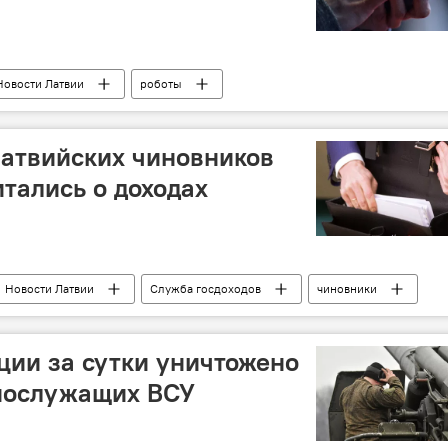
Новости Латвии
роботы
латвийских чиновников
итались о доходах
Новости Латвии
Служба госдоходов
чиновники
ции за сутки уничтожено
нослужащих ВСУ