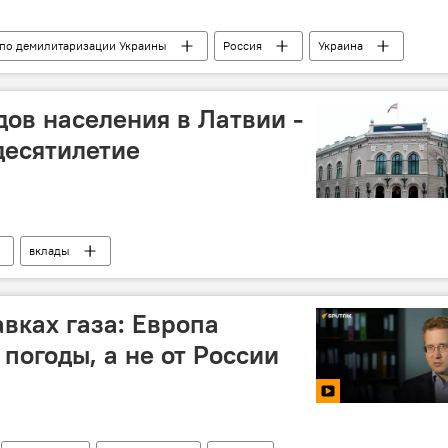
по демилитаризации Украины
Россия
Украина
техника
военнослужащие
ВС РФ
ВСУ
дов населения в Латвии -
десятилетие
вклады
вках газа: Европа
 погоды, а не от России