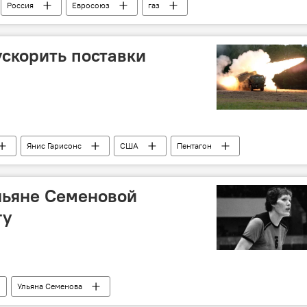
Россия
Евросоюз
газ
Станислав Митрахович
экономика
ускорить поставки
Янис Гарисонс
США
Пентагон
льяне Семеновой
гу
Ульяна Семенова