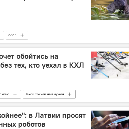
бобр
очет обойтись на
ез тех, кто уехал в КХЛ
хоккею
Такой хоккей нам нужен
Латвийская федерация хоккея
Латвия
койнее": в Латвии просят
нных роботов