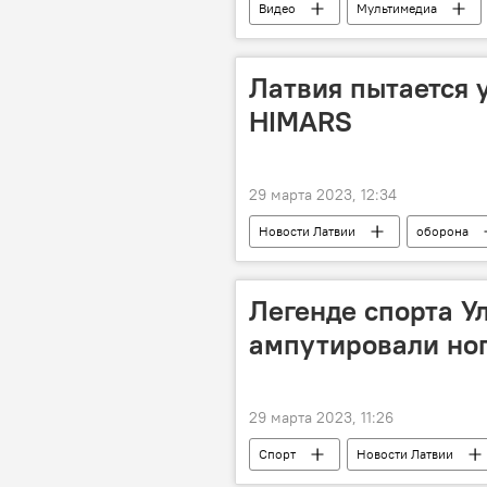
Видео
Мультимедиа
сжиженный природный газ
Латвия пытается 
HIMARS
29 марта 2023, 12:34
Новости Латвии
оборона
Легенде спорта У
ампутировали но
29 марта 2023, 11:26
Спорт
Новости Латвии