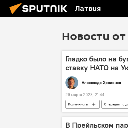
Латвия
Новости от 
Гладко было на бу
ставку НАТО на У
Александр Хроленко
29 марта 2023, 21:44
Колумнисты
Операция по д
НАТО
США
Россия
вооружения
Украина
В Прейльском пар