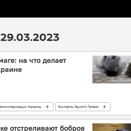
29.03.2023
маге: на что делает
краине
емилитаризации Украины
Эксперты Sputnik Латвия
военная операция
военная техника
ке отстреливают бобров