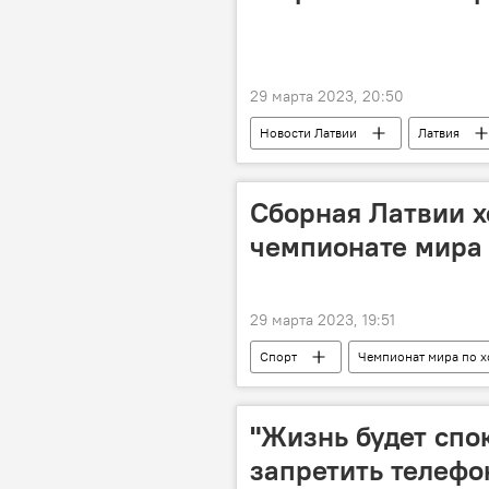
29 марта 2023, 20:50
Новости Латвии
Латвия
Сборная Латвии х
чемпионате мира б
29 марта 2023, 19:51
Спорт
Чемпионат мира по 
Сборная Латвии по хоккею
Янис Калниньш
"Жизнь будет спо
запретить телефо