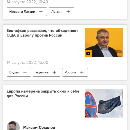
14 августа 2022, 16:40
Новости Латвии
Латвия
русский язык
латышский язык
Янис Борданс
Евстафьев рассказал, что объединяет
США и Европу против России
14 августа 2022, 15:00
Видео
Украина
Россия
Польша
Европа
США
Европа намерена закрыть окно к себе
для России
Максим Соколов