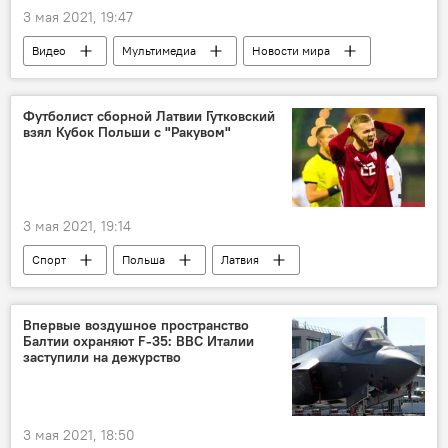
3 мая 2021, 19:47
Видео
Мультимедиа
Новости мира
Украина
Литва
Россия
нацизм
СС
провокация
Футболист сборной Латвии Гутковский
взял Кубок Польши с "Ракувом"
3 мая 2021, 19:14
Спорт
Польша
Латвия
футбол
Владислав Гутковский
Впервые воздушное пространство
Балтии охраняют F-35: ВВС Италии
заступили на дежурство
3 мая 2021, 18:50