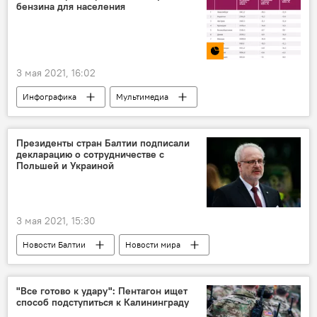
бензина для населения
3 мая 2021, 16:02
Инфографика
Мультимедиа
топливо
бензин
Президенты стран Балтии подписали
декларацию о сотрудничестве с
Польшей и Украиной
3 мая 2021, 15:30
Новости Балтии
Новости мира
Польша
Эгилс Левитс
Владимир Зеленский
Керсти Кальюлайд
"Все готово к удару": Пентагон ищет
способ подступиться к Калининграду
Анджей Дуда
Гитанас Науседа