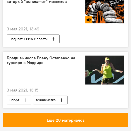
который "вычисляет" маньяков
3 мая 2021, 13:49
Подкасты РИА Новости
Радио Sputnik Латвия
полиция
жертвы
преступники
Брэди вынесла Елену Остапенко на
турнире в Мадриде
3 мая 2021, 13:15
Спорт
теннисистка
теннисный турнир
Латвия
Елена Остапенко
Еще 20 материалов