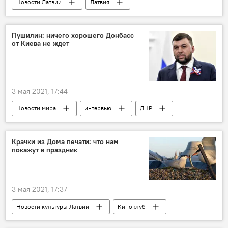
Новости Латвии
Латвия
Госполиция
нарушение ПДД
фоторадары
Пушилин: ничего хорошего Донбасс
от Киева не ждет
3 мая 2021, 17:44
Новости мира
интервью
ДНР
конфликт в Донбассе
Украина
Россия
Крачки из Дома печати: что нам
покажут в праздник
3 мая 2021, 17:37
Новости культуры Латвии
Киноклуб
Латвия
фильмы
культура