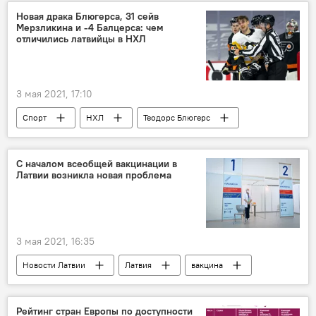
праздник
Новая драка Блюгерса, 31 сейв
Мерзликина и -4 Балцерса: чем
отличились латвийцы в НХЛ
3 мая 2021, 17:10
Спорт
НХЛ
Теодорс Блюгерс
Элвис Мерзликин
Рудолфс Балцерс
Латвия
С началом всеобщей вакцинации в
Латвии возникла новая проблема
3 мая 2021, 16:35
Новости Латвии
Латвия
вакцина
коронавирус
Рейтинг стран Европы по доступности