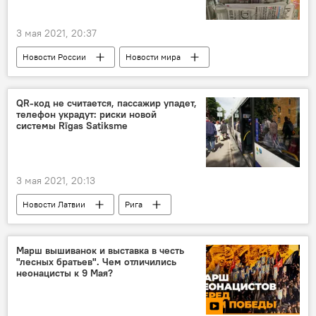
3 мая 2021, 20:37
Новости России
Новости мира
Новости Балтии
Новости Латвии
Россия
МИД РФ
свобода слова
QR-код не считается, пассажир упадет,
телефон украдут: риски новой
СМИ
системы Rīgas Satiksme
3 мая 2021, 20:13
Новости Латвии
Рига
Rīgas satiksme
Вадим Фальков
Марш вышиванок и выставка в честь
"лесных братьев". Чем отличились
неонацисты к 9 Мая?