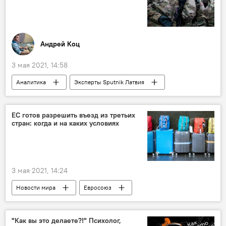
Андрей Коц
3 мая 2021, 14:58
Аналитика
Эксперты Sputnik Латвия
НАТО
Россия
военнослужащие
военная техника
военные учения
ЕС готов разрешить въезд из третьих
стран: когда и на каких условиях
конфликт
оборона
безопасность
3 мая 2021, 14:24
Новости мира
Евросоюз
коронавирус
вакцина
"Как вы это делаете?!" Психолог,