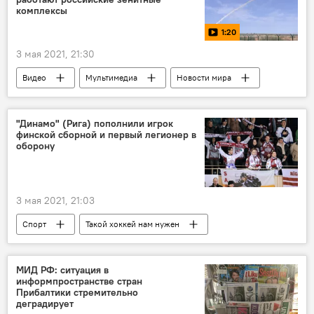
комплексы
1:20
3 мая 2021, 21:30
Видео
Мультимедиа
Новости мира
Новости России
Россия
военнослужащие
военные учения
"Динамо" (Рига) пополнили игрок
финской сборной и первый легионер в
военная техника
безопасность
оборону
оборона
3 мая 2021, 21:03
Спорт
Такой хоккей нам нужен
Динамо Рига
КХЛ
МИД РФ: ситуация в
информпространстве стран
Прибалтики стремительно
деградирует