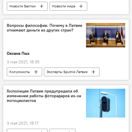
Новости Балтии
Новости мира
Эстония
НАТО
оборона
Вопросы философии. Почему в Латвии
отнимают деньги из других стран?
Оксана Пых
3 мая 2021, 18:35
Колумнисты
Эксперты Sputnik Латвия
Латвия
отмывание денег
Кришьянис Кариньш
ABLV Bank
Госполиция Латвии предупредила об
изменении работы фоторадаров из-за
мотоциклистов
3 мая 2021, 18:17