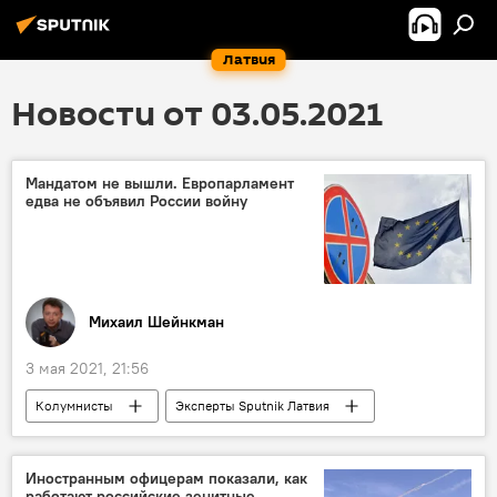
Латвия
Новости от 03.05.2021
Мандатом не вышли. Европарламент
едва не объявил России войну
Михаил Шейнкман
3 мая 2021, 21:56
Колумнисты
Эксперты Sputnik Латвия
Евросоюз
Россия
политика
антироссийские санкции
Европарламент
Иностранным офицерам показали, как
работают российские зенитные