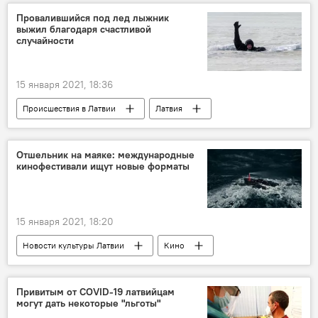
Провалившийся под лед лыжник
выжил благодаря счастливой
случайности
15 января 2021, 18:36
Происшествия в Латвии
Латвия
Лиелварде
ГПСС
Отшельник на маяке: международные
кинофестивали ищут новые форматы
15 января 2021, 18:20
Новости культуры Латвии
Кино
Привитым от COVID-19 латвийцам
могут дать некоторые "льготы"