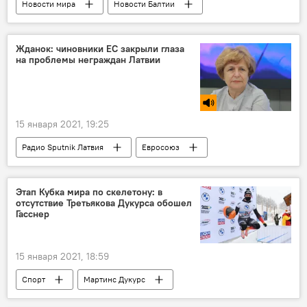
Новости мира
Новости Балтии
Новости Латвии
коронавирус
вакцина
Латвия
Жданок: чиновники ЕС закрыли глаза
на проблемы неграждан Латвии
15 января 2021, 19:25
Радио Sputnik Латвия
Евросоюз
Европарламент
Еврокомиссия
неграждане
Латвия
Этап Кубка мира по скелетону: в
отсутствие Третьякова Дукурса обошел
Татьяна Жданок
Гасснер
15 января 2021, 18:59
Спорт
Мартинс Дукурс