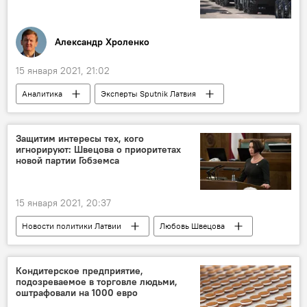
Александр Хроленко
15 января 2021, 21:02
Аналитика
Эксперты Sputnik Латвия
Россия
С-500
ракеты
оборона
вооружения
Защитим интересы тех, кого
игнорируют: Швецова о приоритетах
военная техника
С-400
новой партии Гобземса
15 января 2021, 20:37
Новости политики Латвии
Любовь Швецова
Кондитерское предприятие,
подозреваемое в торговле людьми,
оштрафовали на 1000 евро