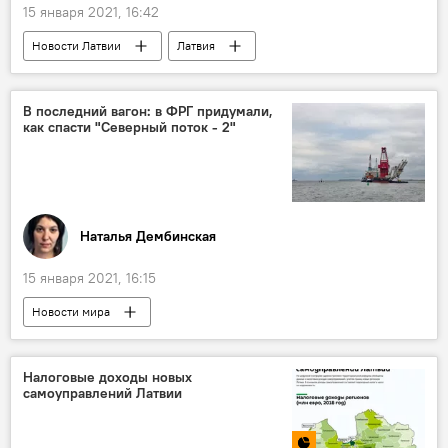
15 января 2021, 16:42
Новости Латвии
Латвия
Эдгарс Ринкевичс
скорая помощь
кот
В последний вагон: в ФРГ придумали,
как спасти "Северный поток - 2"
Наталья Дембинская
15 января 2021, 16:15
Новости мира
"Северный поток - 2" - труба раздора
Россия
Европа
США
газ
Налоговые доходы новых
самоуправлений Латвии
газопровод
строительство
Аналитика
Эксперты Sputnik Латвия