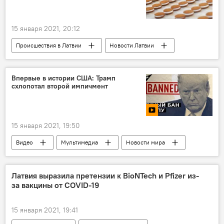
15 января 2021, 20:12
Происшествия в Латвии
Новости Латвии
Латвия
Государственная инспекция по труду
Впервые в истории США: Трамп
схлопотал второй импичмент
15 января 2021, 19:50
Видео
Мультимедиа
Новости мира
США
Дональд Трамп
президент
политика
импичмент
Латвия выразила претензии к BioNTech и Pfizer из-
за вакцины от COVID-19
15 января 2021, 19:41