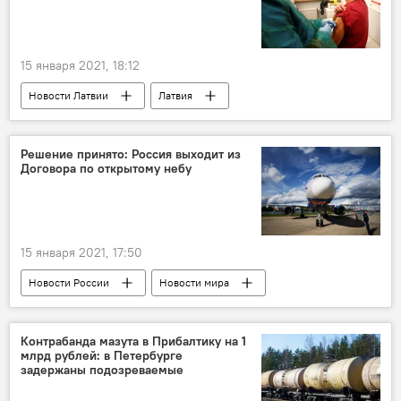
15 января 2021, 18:12
Новости Латвии
Латвия
коронавирус
Решение принято: Россия выходит из
Договора по открытому небу
15 января 2021, 17:50
Новости России
Новости мира
Россия
США
Договор по открытому небу
Контрабанда мазута в Прибалтику на 1
млрд рублей: в Петербурге
одностороннее расторжение договора
задержаны подозреваемые
безопасность