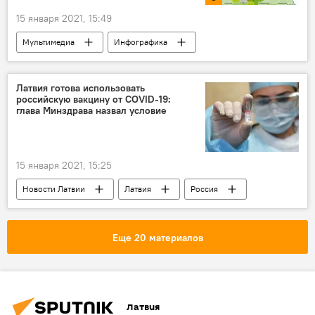
15 января 2021, 15:49
Мультимедиа
Инфографика
Административно-территориальная реформа: оптимизация или дискриминация
Новости экономики Латвии
Латвия
Латвия готова использовать
российскую вакцину от COVID-19:
самоуправления
глава Минздрава назвал условие
15 января 2021, 15:25
Новости Латвии
Латвия
Россия
вакцина
Еще 20 материалов
Латвия