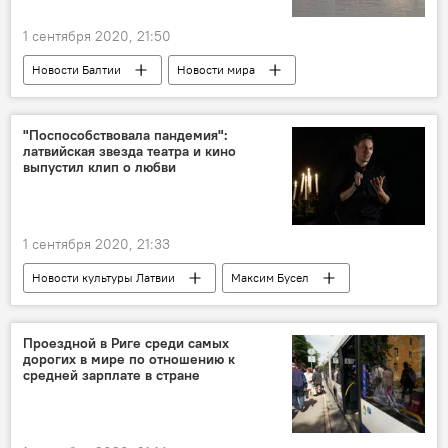
1 сентября 2020, 21:50
Новости Балтии
Новости мира
Литва
Клайпедский порт
грузоперевозки
"Беларуськалий"
"Поспособствовала пандемия":
латвийская звезда театра и кино
выпустил клип о любви
1 сентября 2020, 21:33
Новости культуры Латвии
Максим Бусел
актер
Рижский русский театр
Латвия
Проездной в Риге среди самых
дорогих в мире по отношению к
средней зарплате в стране