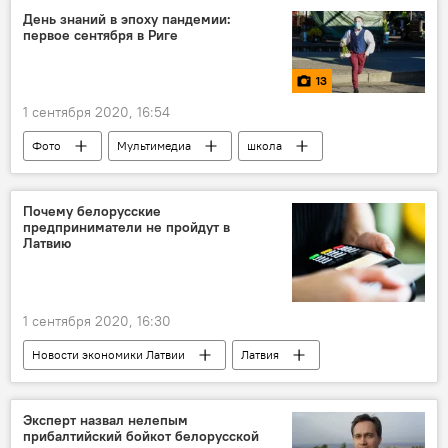
лотерея
День знаний в эпоху пандемии:
первое сентября в Риге
13
1 сентября 2020, 16:54
Фото
Мультимедиа
школа
1 сентября
Почему белорусские
предприниматели не пройдут в
Латвию
1 сентября 2020, 16:30
Новости экономики Латвии
Латвия
Беларусь
Эксперт назвал нелепым
прибалтийский бойкот белорусской