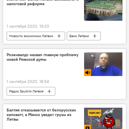
"Новое Единство"
финансирование
налоговой реформе
1 сентября 2020, 19:20
Новости экономики Латвии
Банк Латвии
Кришьянис Кариньш
Улдис Руткасте
Розенвалдс назвал главную проблему
новой Рижской думы
1 сентября 2020, 18:54
Радио Sputnik Латвия
Внеочередные выборы в Рижскую думу
Кристианс Розенвалдс
Рижская дума
Балтия отказывается от белорусских
киловатт, а Минск уведет грузы из
Рига
депутаты
коалиция
Литвы
Муниципальные выборы 2021 года в Латвии