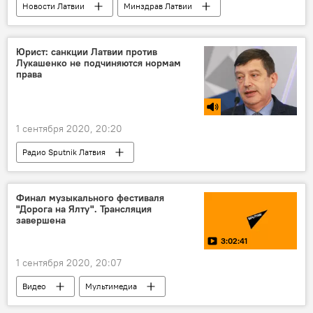
Новости Латвии
Минздрав Латвии
лекарства
аптека
Юрист: санкции Латвии против
Лукашенко не подчиняются нормам
права
1 сентября 2020, 20:20
Радио Sputnik Латвия
Ситуация после выборов президента Беларуси
Беларусь
Латвия
президент
Финал музыкального фестиваля
"Дорога на Ялту". Трансляция
политика
выборы президента
завершена
3:02:41
1 сентября 2020, 20:07
Видео
Мультимедиа
Новости культуры Латвии
Новости России