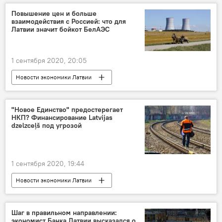
Новости мира
Ялта
песни
Повышение цен и больше
взаимодействия с Россией: что для
Великая Отечественная война
фестиваль
Латвии значит бойкот БелАЭС
1 сентября 2020, 20:05
Новости экономики Латвии
Конфликт вокруг БелАЭС
Беларусь
БелАЭС
Латвия
Россия
"Новое Единство" предостерегает
НКП? Финансирование Latvijas
электричество
dzelzceļš под угрозой
1 сентября 2020, 19:44
Новости экономики Латвии
Латвийская железная дорога (LDz)
Новая консервативная партия (НКП)
Шаг в правильном направлении:
экономист Банка Латвии высказался о