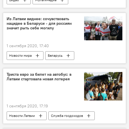
Ситуация после выборов президента Беларуси
Россия
Беларусь
Сергей Лавров
Из Латвии виднее: сочувствовать
нацидее в Беларуси - для россиян
Александр Лукашенко
МИД РФ
значит рыть себе могилу
президент
1 сентября 2020, 17:40
Новости мира
Беларусь
выборы президента
Александр Лукашенко
Триста евро за билет на автобус: в
Латвии стартовала новая лотерея
1 сентября 2020, 17:19
Новости Латвии
Служба госдоходов
транспорт
Автотранспортная дирекция