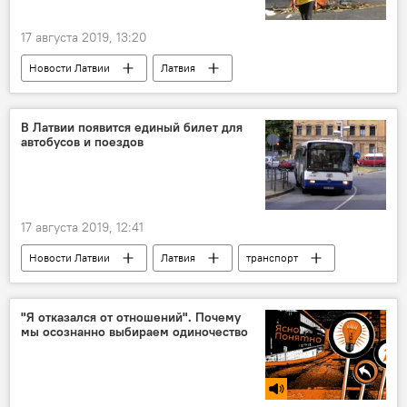
17 августа 2019, 13:20
Новости Латвии
Латвия
Рижская дума
правительство Латвии
работа
взрыв
В Латвии появится единый билет для
автобусов и поездов
17 августа 2019, 12:41
Новости Латвии
Латвия
транспорт
автобус
поезд
"Я отказался от отношений". Почему
мы осознанно выбираем одиночество