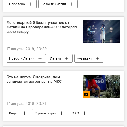
Наболело
Новости Латвии
здоровье
Кришьянис Кариньш
Латвия
увольнение
Легендарный Gibson: участник от
Латвии на Евровидении-2019 потерял
свою гитару
17 августа 2019, 20:59
Новости Латвии
Латвия
музыкант
Евровидение
Это не шутка! Смотрите, чем
занимается астронавт на МКС
17 августа 2019, 20:21
Видео
Мультимедиа
МКС
музыка