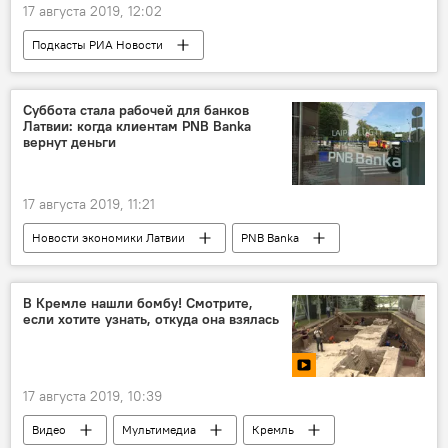
17 августа 2019, 12:02
Подкасты РИА Новости
Радио Sputnik Латвия
отношения
одиночество
люди
Суббота стала рабочей для банков
Латвии: когда клиентам PNB Banka
вернут деньги
17 августа 2019, 11:21
Новости экономики Латвии
PNB Banka
работа
банковский сектор
Латвия
В Кремле нашли бомбу! Смотрите,
если хотите узнать, откуда она взялась
17 августа 2019, 10:39
Видео
Мультимедиа
Кремль