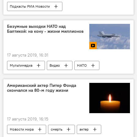
Подкасты РИА Новости
Радио Sputnik Латвия
таблетки
проблемы
инновации
лекарства
Безумные выходки НАТО над
Балтикой: на кону - жизни миллионов
17 августа 2019, 16:31
Мультимедиа
Видео
НАТО
Балтийское море
Россия
полигон
Американский актер Питер Фонда
скончался на 80-м году жизни
17 августа 2019, 16:15
Новости мира
смерть
актер