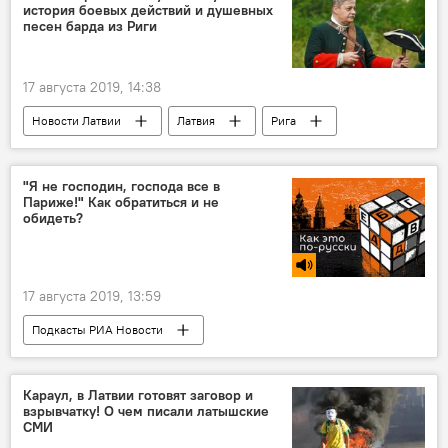
история боевых действий и душевных
песен барда из Риги
17 августа 2019, 14:38
Новости Латвии
Латвия
Рига
музыкант
"Я не господин, господа все в
Париже!" Как обратиться и не
обидеть?
17 августа 2019, 13:59
Подкасты РИА Новости
Радио Sputnik Латвия
русский язык
Караул, в Латвии готовят заговор и
взрывчатку! О чем писали латышские
СМИ