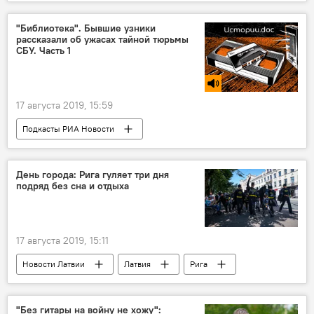
США
"Библиотека". Бывшие узники
рассказали об ужасах тайной тюрьмы
СБУ. Часть 1
17 августа 2019, 15:59
Подкасты РИА Новости
Радио Sputnik Латвия
тюрьма
Украина
заключенные
День города: Рига гуляет три дня
подряд без сна и отдыха
17 августа 2019, 15:11
Новости Латвии
Латвия
Рига
День города
праздник
"Без гитары на войну не хожу":