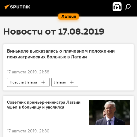
Латвия
Новости от 17.08.2019
Винькеле высказалась о плачевном положении
психиатрических больных в Латвии
17 августа 2019, 21:58
Новости Латвии
Латвия
Минздрав Латвии
Илзе Винькеле
психиатрия
психическое здоровье
Советник премьер-министра Латвии
ушел в больницу и уволился
17 августа 2019, 21:30