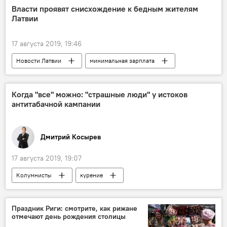
Власти проявят снисхождение к бедным жителям
Латвии
17 августа 2019, 19:46
Новости Латвии
минимальная зарплата
необлагаемый налогом минимум доходов
Латвия
Когда "все" можно: "страшные люди" у истоков
антитабачной кампании
Дмитрий Косырев
17 августа 2019, 19:07
Колумнисты
курение
Праздник Риги: смотрите, как рижане
отмечают день рождения столицы