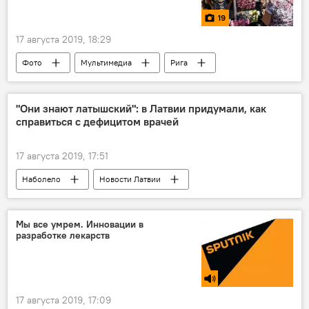
19
17 августа 2019, 18:29
Фото
Мультимедиа
Рига
Латвия
праздник
день рождения
"Они знают латышский": в Латвии придумали, как
справиться с дефицитом врачей
17 августа 2019, 17:51
Наболело
Новости Латвии
скорая помощь
Латвия
медики
латышский язык
госязык
Мы все умрем. Инновации в
разработке лекарств
студенты
17 августа 2019, 17:09