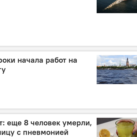
роки начала работ на
ту
т: еще 8 человек умерли,
ницу с пневмонией