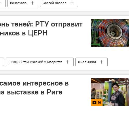
Венесуэла
Сергей Лавров
ь теней: РТУ отправит
ьников в ЦЕРН
Рижский технический универитет
школьники
 самое интересное в
а выставке в Риге
16