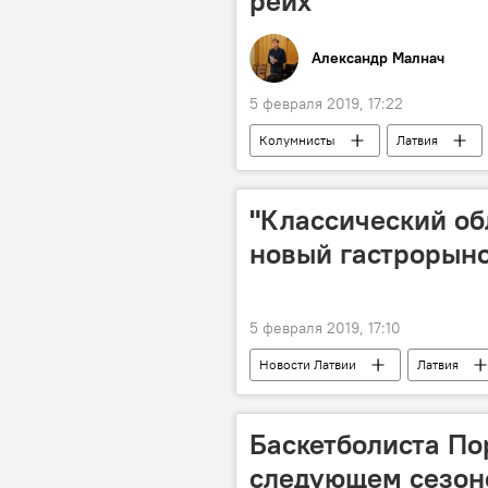
рейх
Александр Малнач
5 февраля 2019, 17:22
Колумнисты
Латвия
"Классический об
новый гастрорын
5 февраля 2019, 17:10
Новости Латвии
Латвия
Баскетболиста По
следующем сезон