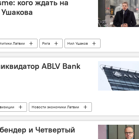
sme: кого ждать на
 Ушакова
литики Латвии
Рига
Нил Ушаков
дотвращению и борьбе с коррупцией (БПБК, KNAB)
отставка
тическая травля или борьба с коррупцией
обыск
иквидатор ABLV Bank
квизиции
Новости экономики Латвии
тала (КРФК)
ABLV Bank
бендер и Четвертый