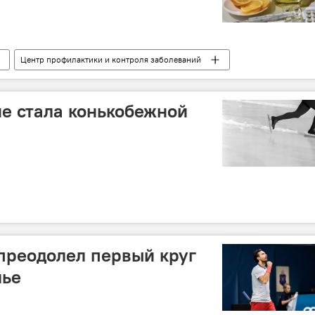
Центр профилактики и контроля заболеваний
не стала конькобежной
 преодолел первый круг
лье