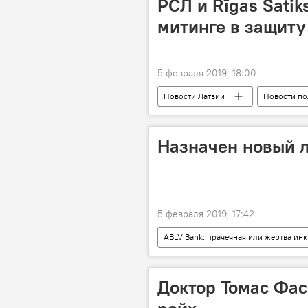
РСЛ и Rīgas Satik
митинге в защиту
5 февраля 2019, 18:00
Новости Латвии
Новости по
Rīgas satiksme
Бюро по пре
Кампания против Нила Ушакова: поли
Назначен новый л
5 февраля 2019, 17:42
ABLV Bank: прачечная или жертва ин
Комиссия по рынку финансов и капи
Доктор Томас Фас