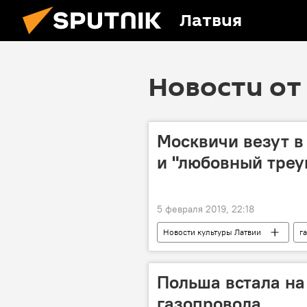
Латвия
Новости от 
Москвичи везут в
и "любовный треу
5 февраля 2019, 22:18
Новости культуры Латвии
г
Польша встала на
газопровода