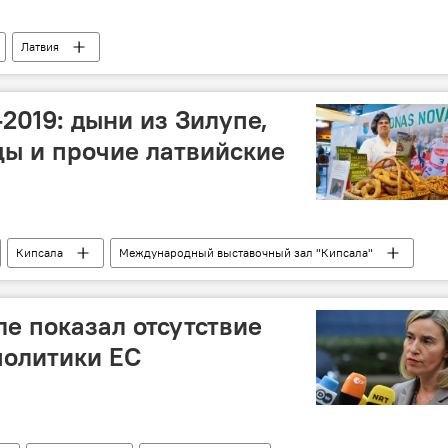
Латвия
-2019: дыни из Зилупе,
ы и прочие латвийские
Кипсала
Международный выставочный зал "Кипсала"
ле показал отсутствие
политики ЕС