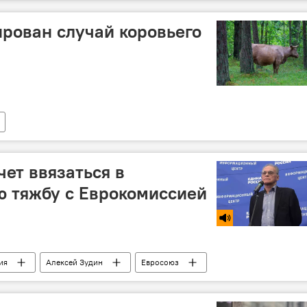
рован случай коровьего
чет ввязаться в
ю тяжбу с Еврокомиссией
ия
Алексей Зудин
Евросоюз