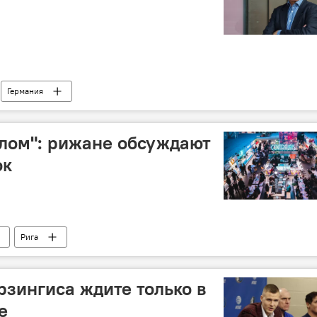
Германия
лом": рижане обсуждают
ок
Рига
рзингиса ждите только в
е