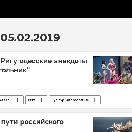
05.02.2019
 Ригу одесские анекдоты
гольник"
астроли
Рига
культурная программа
 пути российского