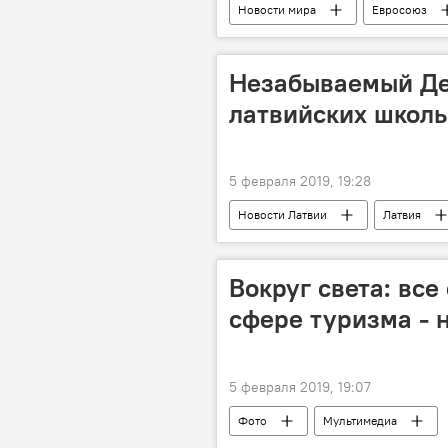
Новости мира
Евросоюз
Федерика Могерини
Незабываемый Ден
латвийских школ
5 февраля 2019, 19:28
Новости Латвии
Латвия
День теней
Швейцария
Вокруг света: все
сфере туризма - н
5 февраля 2019, 19:07
Фото
Мультимедиа