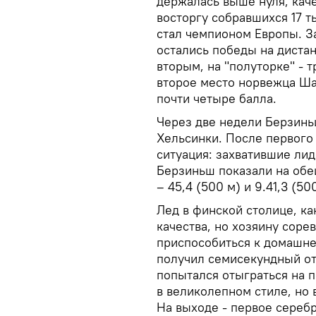
держалась выше нуля, каче
восторгу собравшихся 17 
стал чемпионом Европы. З
остались победы на диста
вторым, на "полуторке" - 
второе место норвежца Ш
почти четыре балла.
Через две недели Берзинь
Хельсинки. После первого
ситуация: захватившие ли
Берзиньш показали на обе
– 45,4 (500 м) и 9.41,3 (50
Лед в финской столице, ка
качества, но хозяину соре
приспособиться к домашнем
получил семисекундный от
попытался отыграться на п
в великолепном стиле, но 
На выходе - первое сереб