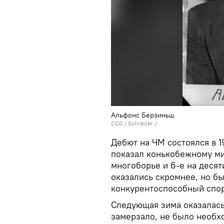
Альфонс Берзиньш
CC0
/
Schrøder
/
Дебют на ЧМ состоялся в 1
показал конькобежному ми
многоборье и 6-е на десят
оказались скромнее, но бы
конкурентоспособный спор
Следующая зима оказалась
замерзало, не было необхо