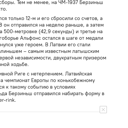
сборы. Тем не менее, на ЧМ-1937 Берзиньш
то.
ся только 12-м и его сбросили со счетов, а
8 он отправился на неделю раньше, а затем
а 500-метровке (42,9 секунды) и третье на
ногоборье Альфонс остался в шаге от медали
нулся уже героем. В Латвии его стали
алиньшем – самым известным латышским
ервой независимости, двукратным призером
вной ходьбе.
ивной Риге с нетерпением. Латвийская
ла чемпионат Европы по конькобежному
ся к такому событию в условиях
льда Берзиньш отправился набирать форму в
r-rink.