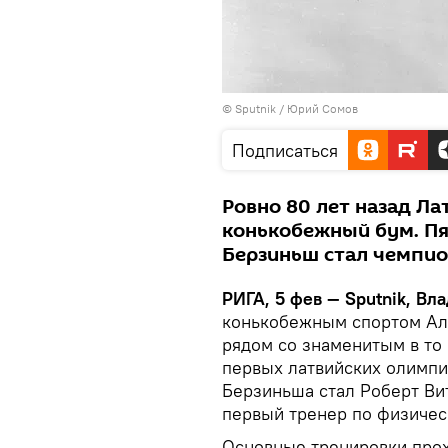
© Sputnik / Юрий Сомов
Подписаться
Ровно 80 лет назад Л
конькобежный бум. Пя
Берзиньш стал чемпи
РИГА, 5 фев — Sputnik, Вл
конькобежным спортом Аль
рядом со знаменитым в то
первых латвийских олимпий
Берзиньша стал Роберт Вит
первый тренер по физичес
Основные тренировки прохо