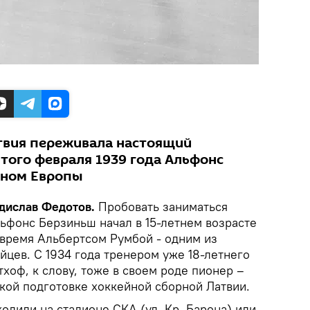
атвия переживала настоящий
того февраля 1939 года Альфонс
оном Европы
адислав Федотов.
Пробовать заниматься
фонс Берзиньш начал в 15-летнем возрасте
 время Альбертсом Румбой - одним из
цев. С 1934 года тренером уже 18-летнего
хоф, к слову, тоже в своем роде пионер –
кой подготовке хоккейной сборной Латвии.
дили на стадионе СКА (ул. Кр. Барона) или