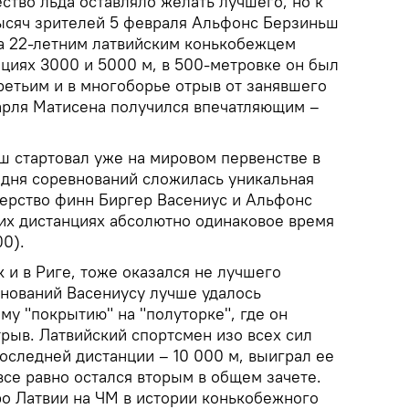
ство льда оставляло желать лучшего, но к
тысяч зрителей 5 февраля Альфонс Берзиньш
а 22-летним латвийским конькобежцем
нциях 3000 и 5000 м, в 500-метровке он был
третьим и в многоборье отрыв от занявшего
арля Матисена получился впечатляющим –
ш стартовал уже на мировом первенстве в
 дня соревнований сложилась уникальная
дерство финн Биргер Васениус и Альфонс
их дистанциях абсолютно одинаковое время
00).
к и в Риге, тоже оказался не лучшего
внований Васениусу лучше удалось
у "покрытию" на "полуторке", где он
рыв. Латвийский спортсмен изо всех сил
оследней дистанции – 10 000 м, выиграл ее
все равно остался вторым в общем зачете.
ро Латвии на ЧМ в истории конькобежного