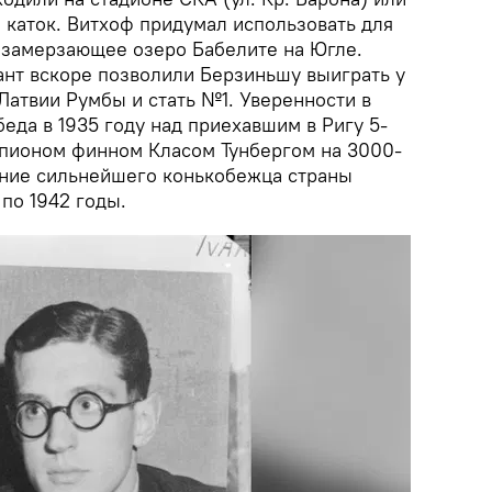
 каток. Витхоф придумал использовать для
 замерзающее озеро Бабелите на Югле.
ант вскоре позволили Берзиньшу выиграть у
Латвии Румбы и стать №1. Уверенности в
беда в 1935 году над приехавшим в Ригу 5-
пионом финном Класом Тунбергом на 3000-
ание сильнейшего конькобежца страны
по 1942 годы.