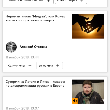
Новости политики Латвии
Илья Козырев
партия "Русский союз Латвии"
Неромантичная "Медуза", или Конец
эпохи корпоративного флирта
Алексей Стетюха
11 ноября 2018, 13:44
Колумнисты
вечеринка
Сутормина: Латвия и Литва - лидеры
по дискриминации русских в Европе
11 ноября 2018, 13:07