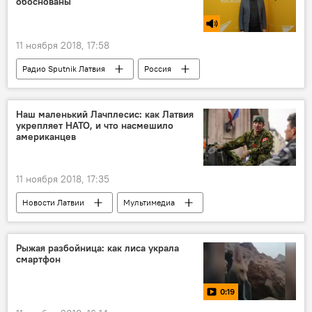
обоснованы
11 ноября 2018, 17:58
Радио Sputnik Латвия
Россия
Игорь Ковалев
Совет Европы
Наш маленький Лачплесис: как Латвия
укрепляет НАТО, и что насмешило
американцев
11 ноября 2018, 17:35
Новости Латвии
Мультимедиа
Рыжая разбойница: как лиса украла
смартфон
0:19