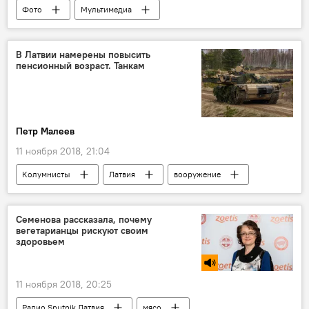
Фото
Мультимедиа
День Лачплесиса
Рига
В Латвии намерены повысить
пенсионный возраст. Танкам
Петр Малеев
11 ноября 2018, 21:04
Колумнисты
Латвия
вооружение
танки
Семенова рассказала, почему
вегетарианцы рискуют своим
здоровьем
11 ноября 2018, 20:25
Радио Sputnik Латвия
мясо