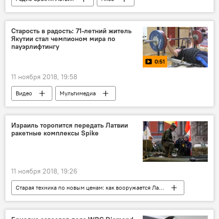
вегетарианство
Старость в радость: 71-летний житель
Якутии стал чемпионом мира по
пауэрлифтингу
0:51
11 ноября 2018, 19:58
Видео
Мультимедиа
чемпионат мира
Израиль торопится передать Латвии
ракетные комплексы Spike
11 ноября 2018, 19:26
Старая техника по новым ценам: как вооружается Латвия
Новости Латвии
Spike
Израиль
вооружение