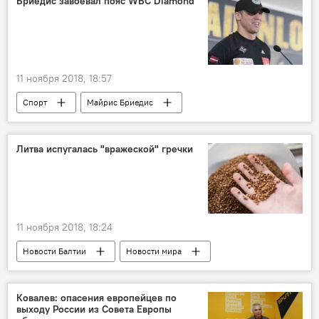
Бриедис завоевал пояс WBC Diamond
11 ноября 2018, 18:57
Спорт
Майрис Бриедис
Александр Усик
Литва испугалась "вражеской" гречки
11 ноября 2018, 18:24
Новости Балтии
Новости мира
Литва
Россия
закупка
Ковалев: опасения европейцев по
выходу России из Совета Европы