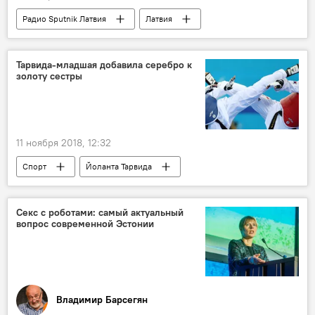
Радио Sputnik Латвия
Латвия
Елена Сутормина
русский язык
русскоязычные
Тарвида-младшая добавила серебро к
золоту сестры
11 ноября 2018, 12:32
Спорт
Йоланта Тарвида
Секс с роботами: самый актуальный
вопрос современной Эстонии
Владимир Барсегян