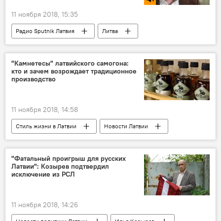
11 ноября 2018, 15:35
Радио Sputnik Латвия
Литва
однополые отношения
Эймутис Мисюнас
МИД Литвы
Евросоюз
"Камнетесы" латвийского самогона:
кто и зачем возрождает традиционное
производство
11 ноября 2018, 14:58
Стиль жизни в Латвии
Новости Латвии
"Фатальный проигрыш для русских
Латвии": Козырев подтвердил
исключение из РСЛ
11 ноября 2018, 14:26