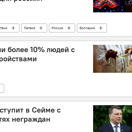
атвии
Латвия
Россия
Болгария
ии более 10% людей с
ройствами
ступит в Сейме с
тях неграждан