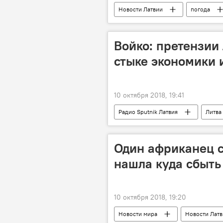
Новости Латвии
погода
Войко: претензии
стыке экономики 
10 октября 2018, 19:41
Радио Sputnik Латвия
Литва
БелАЭС
Один африканец с
нашла куда сбыть
10 октября 2018, 19:20
Новости мира
Новости Лат