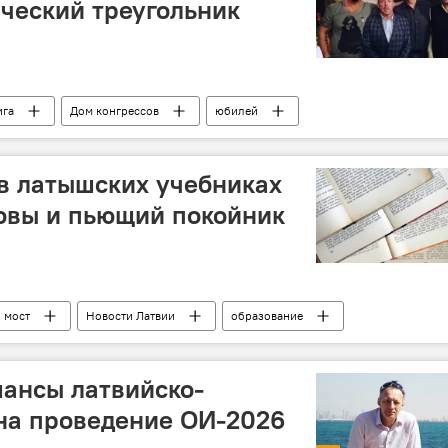
ческий треугольник
ига
Дом конгрессов
юбилей
 в латышских учебниках
овы и пьющий покойник
 мост
Новости Латвии
образование
ансы латвийско-
на проведение ОИ-2026