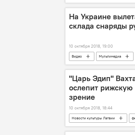
Karavela
шпроты
На Украине вылет
склада снаряды р
10 октября 2018, 19:00
Видео
Мультимедиа
"Царь Эдип" Вахт
ослепит рижскую 
зрение
10 октября 2018, 18:44
Новости культуры Латвии
ф