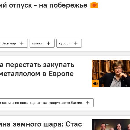
ий отпуск - на побережье
Весь мир
пляжи
курорт
а перестать закупать
металлолом в Европе
я техника по новым ценам: как вооружается Латвия
Латвия
Вадим Гилис
Европа
 Сейм-2018
ина земного шара: Стас