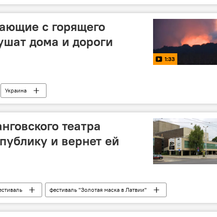
ающие с горящего
ушат дома и дороги
1:33
Украина
анговского театра
публику и вернет ей
естиваль
фестиваль "Золотая маска в Латвии"