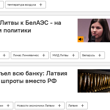
температура воздуха
 Литвы к БелАЭС - на
и политики
Линас Линкявичюс
МИД Литвы
Беларусь
ъел всю банку: Латвия
 шпроты вместо РФ
вии
Новости экономики Латвии
Латвия