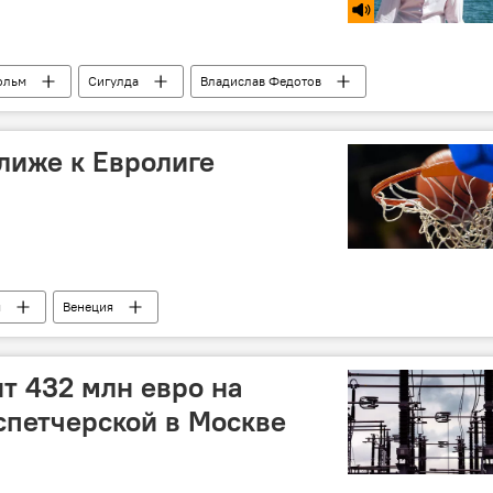
ольм
Сигулда
Владислав Федотов
ближе к Евролиге
я
Венеция
т 432 млн евро на
спетчерской в Москве