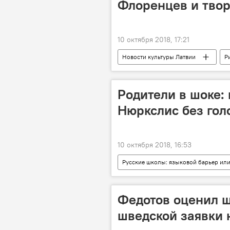
Флоренцев и твор
10 октября 2018, 17:21
Новости культуры Латвии
Р
Родители в шоке:
Нюркслис без гол
10 октября 2018, 16:53
Русские школы: языковой барьер или
школьники
Федотов оценил ш
шведской заявки 