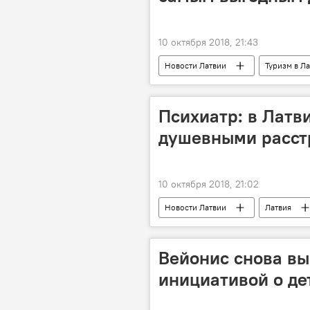
10 октября 2018, 21:43
Новости Латвии
Туризм в Л
OneTwoTrip
Психиатр: в Латв
душевными расст
10 октября 2018, 21:02
Новости Латвии
Латвия
Вейонис снова вы
инициативой о де