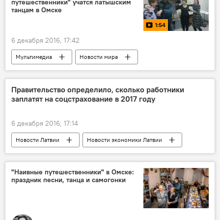
путешественники" учатся латышским
танцам в Омске
1:54
6 декабря 2016, 17:42
Мультимедиа
Новости мира
Новости России
Видео
Омск
Наивные путешественники
Правительство определило, сколько работники
заплатят на соцстрахование в 2017 году
"Наивные путешественники": из Риги в Сибирь
6 декабря 2016, 17:14
Новости Латвии
Новости экономики Латвии
Латвия
"Наивные путешественники" в Омске:
праздник песни, танца и самогонки