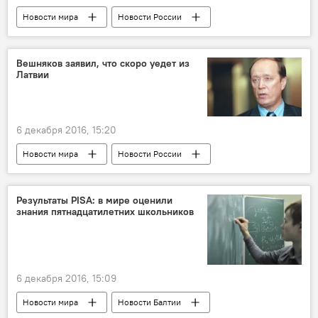
Новости мира
Новости России
Новости Балтии
Россия
Литва
Владимир Путин
Валерий Зорькин
Вешняков заявил, что скоро уедет из
Латвии
КС РФ
6 декабря 2016, 15:20
Новости мира
Новости России
Новости Латвии
Латвия
Россия
Александр Вешняков
Евгений Лукьянов
Результаты PISA: в мире оценили
знания пятнадцатилетних школьников
6 декабря 2016, 15:09
Новости мира
Новости Балтии