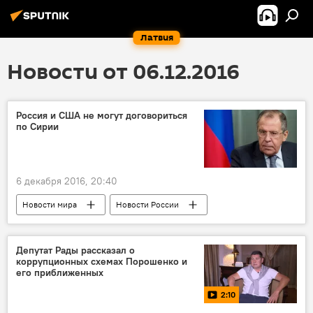
Латвия
Новости от 06.12.2016
Россия и США не могут договориться
по Сирии
6 декабря 2016, 20:40
Новости мира
Новости России
Сирия
Россия
США
Сергей Лавров
Депутат Рады рассказал о
коррупционных схемах Порошенко и
его приближенных
2:10