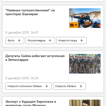
Новости Латвии
Латвия
Эстония
Литва
Карлис Шадурскис
PISA
"Наивные путешественники" на
просторах Башкирии
исследование
Латвия в мировых рейтингах
Организация экономического сотрудничества и развития (ОЭСР)
17
6 декабря 2016, 14:47
Фото
Мультимедиа
Новости мира
Новости России
Россия
Башкирия
Алексей Стетюха
Робертс Вицупс
Депутаты Сейма избегают вступления
в Земессардзе
Валентин Роженцов
Наивные путешественники
"Наивные путешественники": из Риги в Сибирь
6 декабря 2016, 14:24
Новости политики Латвии
Новости Латвии
Латвия
Сейм
Земессардзе
Эксперт о будущем Евросоюза и
четвертом сроке Меркель