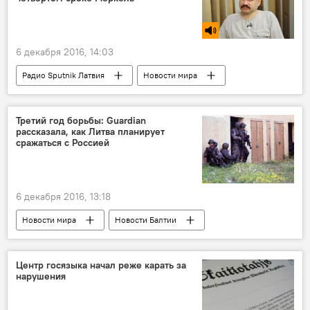
6 декабря 2016, 14:03
Радио Sputnik Латвия
Новости мира
Европа
Германия
Маттео Ренци
Ангела Меркель
Евросоюз
Третий год борьбы: Guardian
рассказала, как Литва планирует
сражаться с Россией
6 декабря 2016, 13:18
Новости мира
Новости Балтии
Литва
Минобороны Литвы
Центр госязыка начал реже карать за
нарушения