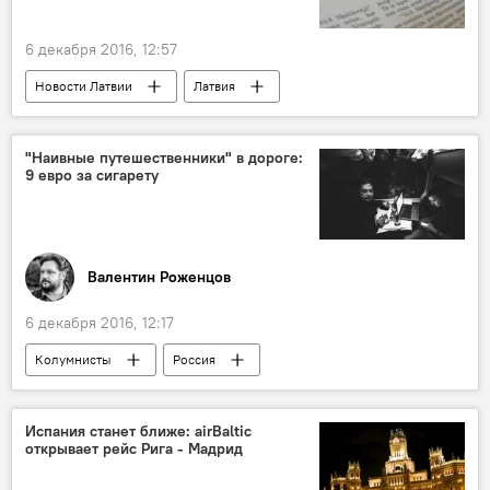
6 декабря 2016, 12:57
Новости Латвии
Латвия
Центр госязыка
Что у ЦГЯ на языке
"Наивные путешественники" в дороге:
9 евро за сигарету
Валентин Роженцов
6 декабря 2016, 12:17
Колумнисты
Россия
Наивные путешественники
Испания станет ближе: airBaltic
открывает рейс Рига - Мадрид