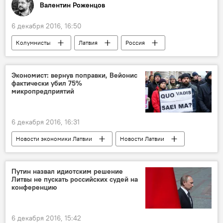
Валентин Роженцов
6 декабря 2016, 16:50
Колумнисты
Латвия
Россия
Омск
Алексей Стетюха
Робертс Вицупс
Валентин Роженцов
Экономист: вернув поправки, Вейонис
фактически убил 75%
Наивные путешественники
микропредприятий
"Наивные путешественники": из Риги в Сибирь
Вселатвийский праздник песни и танца в Риге
6 декабря 2016, 16:31
Новости экономики Латвии
Новости Латвии
Латвия
Раймондс Вейонис
Путин назвал идиотским решение
Литвы не пускать российских судей на
конференцию
6 декабря 2016, 15:42