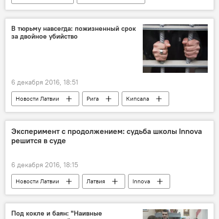
Россия
метеорит
В тюрьму навсегда: пожизненный срок
за двойное убийство
6 декабря 2016, 18:51
Новости Латвии
Рига
Кипсала
Эксперимент с продолжением: судьба школы Innova
решится в суде
6 декабря 2016, 18:15
Новости Латвии
Латвия
Innova
ГСКО
закон о нелояльности педагогов
Под кокле и баян: "Наивные