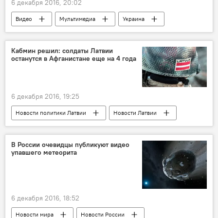
6 декабря 2016, 20:02
Видео
Мультимедиа
Украина
Александр Онищенко
Верховная рада Украины
МВФ
Кабмин решил: солдаты Латвии
останутся в Афганистане еще на 4 года
6 декабря 2016, 19:25
Новости политики Латвии
Новости Латвии
Афганистан
Раймондс Бергманис
солдаты НАТО
В России очевидцы публикуют видео
упавшего метеорита
6 декабря 2016, 18:52
Новости мира
Новости России