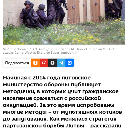
©
Public domain / U.S. Army/ Sgt. Christina M. Dion
/
Lithuanian OPFOR
attacks Camp West at Exercise Saber Junction 14
Подписаться
Начиная с 2014 года литовское
министерство обороны публикует
методички, в которых учит гражданское
население сражаться с российской
оккупацией. За это время испробованы
многие методы – от мультяшных котиков
до запугивания. Как менялась стратегия
партизанской борьбы Литвы – рассказали