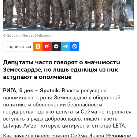
© Sputnik / Sergey Melkonov
Подписаться
Депутаты часто говорят о значимости
Земессардзе, но лишь единицы из них
вступают в ополчение
РИГА, 6 дек — Sputnik.
Власти регулярно
напоминают о роли Земессардзе в оборонной
политике и обеспечении безопасности
государства, однако депутаты Сейма не торопятся
вступать в ряды добровольцев, пишет газета
Latvijas Avīze, которую цитирует агентство LETA.
Как заявила ранее спикер Сейма Инара Мурниеце,