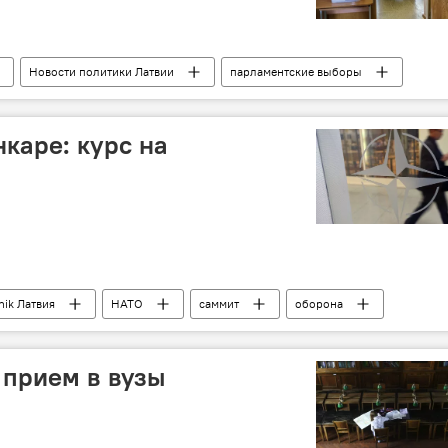
Новости политики Латвии
парламентские выборы
голосование
каре: курс на
nik Латвия
НАТО
саммит
оборона
Россия
 прием в вузы