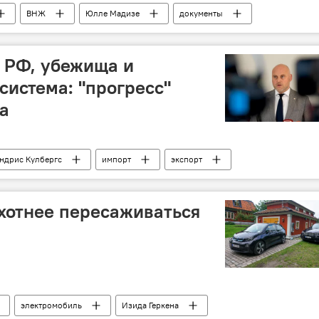
ВНЖ
Юлле Мадизе
документы
с РФ, убежища и
система: "прогресс"
а
ндрис Кулбергс
импорт
экспорт
хотнее пересаживаться
электромобиль
Изида Геркена