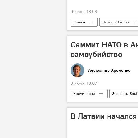
9 июля, 13:58
Латвия
Новости Латвии
ЦИК
Марис Звиедрис
Саммит НАТО в Ан
самоубийство
Александр Хроленко
9 июля, 13:07
Колумнисты
Эксперты Sput
политика
безопасность
В Латвии начался