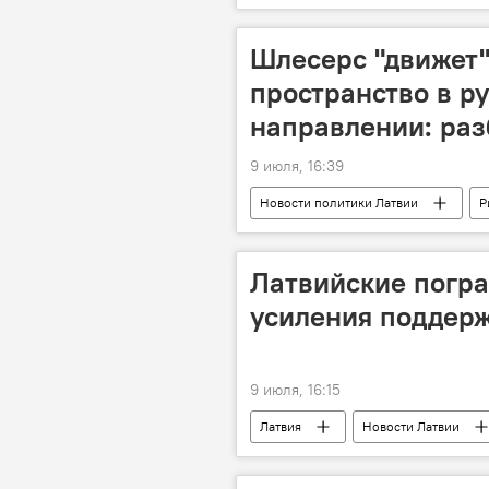
Шлесерс "движет
пространство в р
направлении: раз
9 июля, 16:39
Новости политики Латвии
Р
Иварс Аболиньш
Инесе Либ
Латвийские погра
усиления поддерж
9 июля, 16:15
Латвия
Новости Латвии
Национальные вооруженные силы