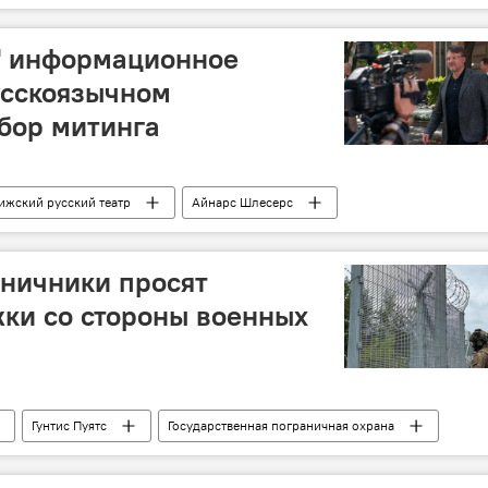
" информационное
усскоязычном
бор митинга
ижский русский театр
Айнарс Шлесерс
иня-Эгнере
русский язык
ничники просят
ки со стороны военных
Гунтис Пуятс
Государственная пограничная охрана
миграционная политика