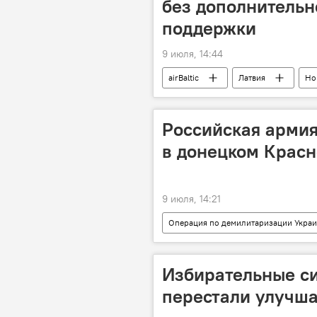
без дополнитель
поддержки
9 июля, 14:44
airBaltic
Латвия
Но
Новости экономики Латвии
Российская армия
в донецком Крас
9 июля, 14:21
Операция по демилитаризации Укра
военная операция
военная 
Избирательные с
перестали улучша