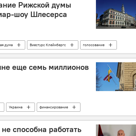
дание Рижской думы
пиар-шоу Шлесерса
ая дума
Виестурс Клейнбергс
голосование
первом месте"
Айнарс Шлесерс
ине еще семь миллионов
Украина
финансирование
ic не способна работать