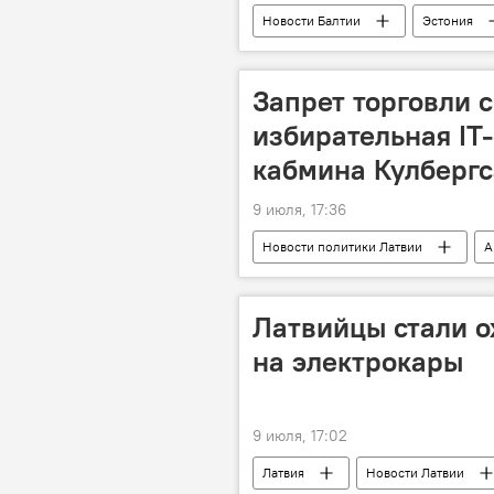
Новости Балтии
Эстония
Запрет торговли 
избирательная IT-
кабмина Кулбергс
9 июля, 17:36
Новости политики Латвии
А
Латвийцы стали о
на электрокары
9 июля, 17:02
Латвия
Новости Латвии