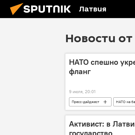
Латвия
Новости от 
НАТО спешно укре
фланг
9 июля, 20:01
Пресс-дайджест
НАТО на б
Активист: в Латви
государство