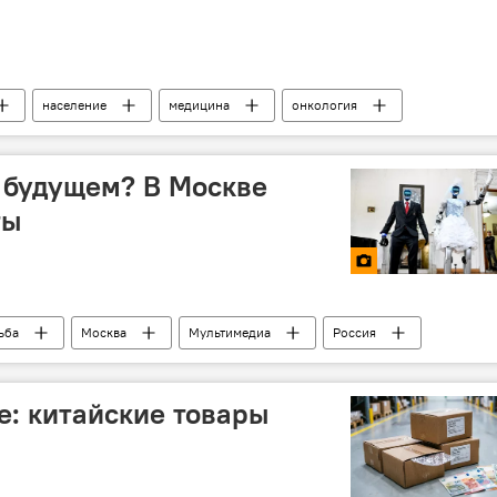
население
медицина
онкология
 будущем? В Москве
ты
ьба
Москва
Мультимедиа
Россия
е: китайские товары