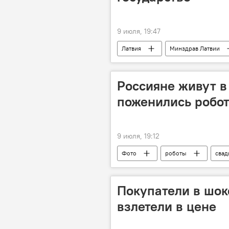
9 июля, 19:47
Латвия
Минздрав Латвии
благотворительность
Россияне живут в
поженились робо
9 июля, 19:12
Фото
роботы
свад
высокие технологии
Покупатели в шок
взлетели в цене