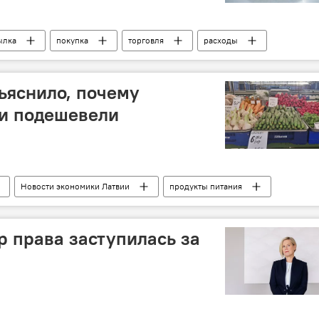
ылка
покупка
торговля
расходы
ъяснило, почему
ии подешевели
Новости экономики Латвии
продукты питания
р права заступилась за