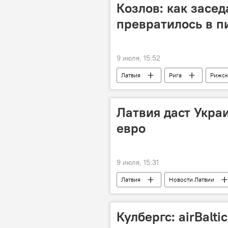
Козлов: как засе
превратилось в 
9 июля, 15:52
Латвия
Рига
Рижск
"Стабильность"
"Латвия на 
Латвия даст Укра
евро
9 июля, 15:31
Латвия
Новости Латвии
Новости политики Латвии
Кулбергс: airBalt