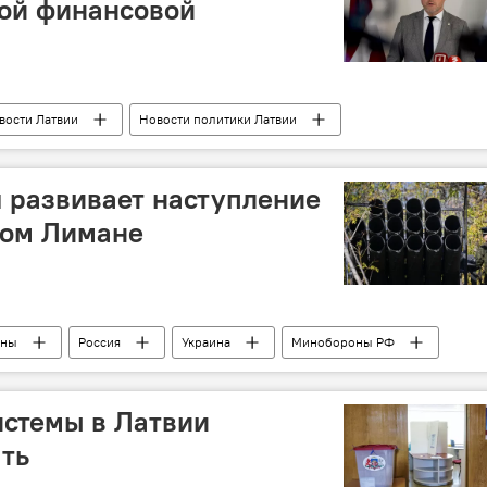
ной финансовой
вости Латвии
Новости политики Латвии
Андрис Кулбергс
 развивает наступление
ном Лимане
ины
Россия
Украина
Минобороны РФ
техника
военнослужащие
ВС РФ
ВСУ
истемы в Латвии
ть