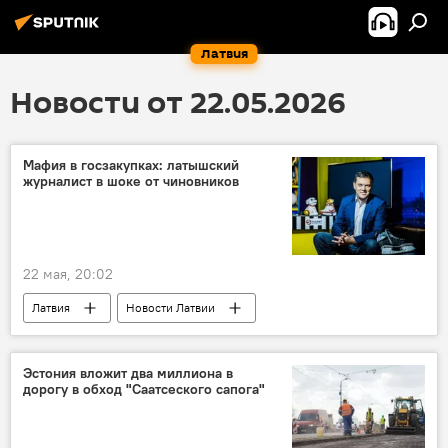
Латвия
Новости от 22.05.2026
Мафия в госзакупках: латышский
журналист в шоке от чиновников
22 мая, 20:02
Латвия
Новости Латвии
Новости экономики Латвии
Происшествия в Латвии
Армандс Пуче
Эстония вложит два миллиона в
дорогу в обход "Саатсеского сапога"
коррупционный скандал
борьба с коррупцией
закупка