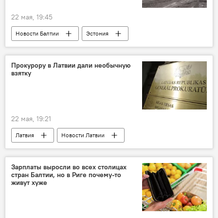
чиновники
22 мая, 19:45
Новости Балтии
Эстония
Прокурору в Латвии дали необычную
взятку
22 мая, 19:21
Латвия
Новости Латвии
Происшествия в Латвии
Прокуратура
расследование
Зарплаты выросли во всех столицах
стран Балтии, но в Риге почему-то
Бюро по предотвращению и борьбе с коррупцией (БПБК, KNAB)
живут хуже