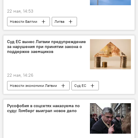
22 мая, 14:53
Новости Балтии
Литва
Падение украинских БПЛА в Латвии
беспилотник
угроза
Суд ЕС вынес Латвии предупреждение
за нарушения при принятии закона о
Вильнюсский аэропорт
поддержке заемщиков
22 мая, 14:26
Новости экономики Латвии
Суд ЕС
кредиты
банковский сектор
Русофобия в соцсетях наказуема по
суду: Гомберг выиграл новое дело