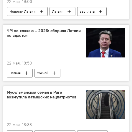
22 мая, 19:03
Новости Латвии
Латвия
зарплата
доходы
деньги
налог
ЧМ по хоккею – 2026: сборная Латвии
не сдается
22 мая, 18:50
Латвия
хоккей
Сборная Латвии по хоккею
Чемпионат мира по хоккею
Мусульманская семья в Риге
возмутила латышских нацпатриотов
Харийс Витолиньш
22 мая, 18:33