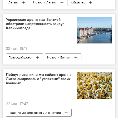
Латвия
Новости Латвии
общество
мусульмане
национализм
соцсети
многодетные семьи
Украинские дроны над Балтией
обострили напряженность вокруг
Калининграда
22 мая, 18:11
Пресс-дайджест
Новости Балтии
Калининград
Россия
дроны
Пойдут лисички, и мы найдем дрон: в
Литве смирились с "успехами" своих
военных
22 мая, 17:47
Падение украинских БПЛА в Латвии