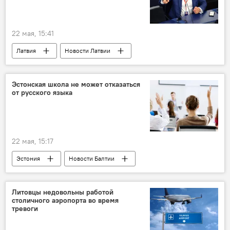
22 мая, 15:41
Латвия
Новости Латвии
Новости политики Латвии
Нил Ушаков
Евросоюз
финансирование
Эстонская школа не может отказаться
от русского языка
строительство
Европарламент
22 мая, 15:17
Эстония
Новости Балтии
русский язык
обучение
образование
школа
Кохтла-Ярве
Литовцы недовольны работой
столичного аэропорта во время
тревоги