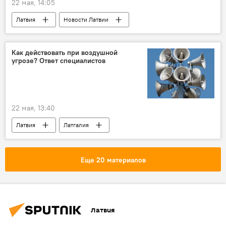
22 мая, 14:05
Латвия
Новости Латвии
Происшествия в Латвии
Лиана Ланга
Евгений Гомберг
Валтс Далбиньш
Как действовать при воздушной
угрозе? Ответ специалистов
соцсети
суд
22 мая, 13:40
Латвия
Латгалия
Национальные вооруженные силы
угроза
Падение украинских БПЛА в Латвии
Еще 20 материалов
Латвия