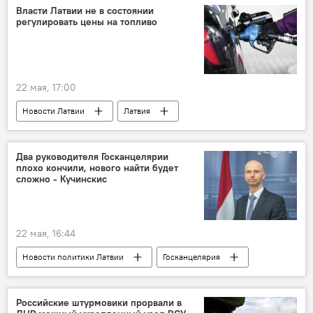
беспилотник
угроза
Рига
Власти Латвии не в состоянии
регулировать цены на топливо
22 мая, 17:00
Новости Латвии
Латвия
Минэкономики Латвии
топливо
цены
рост цен
бензин
Два руководителя Госканцелярии
плохо кончили, нового найти будет
дизельное топливо
власти
сложно - Кучинскис
правительство Латвии
22 мая, 16:44
Новости политики Латвии
Госканцелярия
Янис Цитсковскис
Марис Кучинскис
Российские штурмовики прорвали в