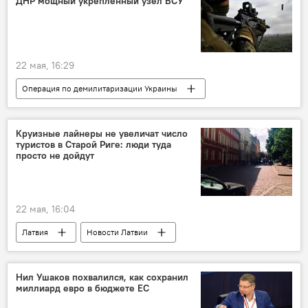
ДНР мощный укрепленный узел ВСУ
22 мая, 16:29
Операция по демилитаризации Украины
Россия
Украина
Минобороны РФ
военная операция
ВС РФ
ВСУ
Круизные лайнеры не увеличат число
туристов в Старой Риге: люди туда
безопасность
просто не дойдут
22 мая, 16:04
Латвия
Новости Латвии
Туризм в Латвии
круиз
туристы
Старая Рига
Рига
Нил Ушаков похвалился, как сохранил
миллиард евро в бюджете ЕС