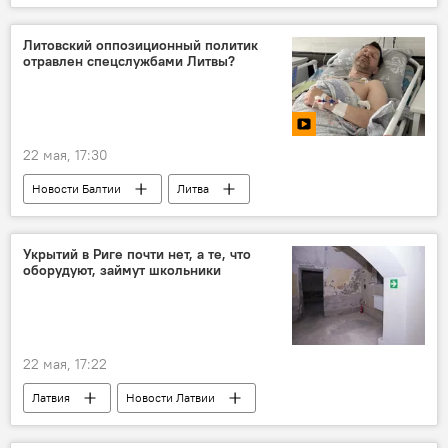
Новости Балтии
Литва
беспилотник
поиски
Литовский оппозиционный политик
отравлен спецслужбами Литвы?
безопасность
сбор грибов
угроза
общество
22 мая, 17:30
Новости Балтии
Литва
Антанас Кандротас
Беларусь
Видео
Мультимедиа
Укрытий в Риге почти нет, а те, что
оборудуют, займут школьники
Алексей Стефанов
здоровье
22 мая, 17:22
Латвия
Новости Латвии
безопасность
убежище