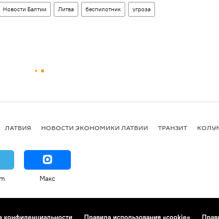
Новости Балтии
Литва
беспилотник
угроза
ЛАТВИЯ
НОВОСТИ ЭКОНОМИКИ ЛАТВИИ
ТРАНЗИТ
КОЛУ
am
Макс
а конфиденциальности
Правила использования «cookie»
Прав