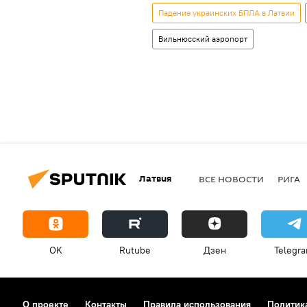
Падение украинских БПЛА в Латвии
Вильнюсский аэропорт
Латвия
ВСЕ НОВОСТИ
РИГА
OK
Rutube
Дзен
Telegr
О проекте
Контакты
Правила использования
Политик