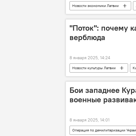
Новости экономики Латвии
правительство Латвии
"Поток": почему 
верблюда
8 января 2025, 14:24
Новости культуры Латвии
К
Бои западнее Кур
военные развива
8 января 2025, 14:01
Операция по демилитаризации Укра