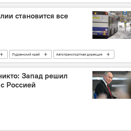
техника
военнослужащие
ВС РФ
ВСУ
алии становится все
Лудзенский край
Автотранспортная дирекция
никто: Запад решил
 с Россией