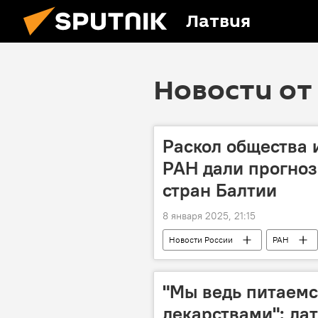
Латвия
Новости от 
Раскол общества и
РАН дали прогно
стран Балтии
8 января 2025, 21:15
Новости России
РАН
"Мы ведь питаемс
лекарствами": ла