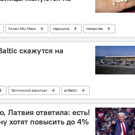
Хосам Абу Мери
медицина
лекарства
altic скажутся на
Таллинский аэропорт
airBaltic
о, Латвия ответила: есть!
ну хотят повысить до 4%