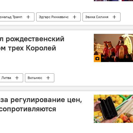
ональд Трамп
Эдгарс Ринкевичс
Эвика Силиня
л рождественский
м трех Королей
Литва
Вильнюс
 за регулирование цен,
сопротивляются