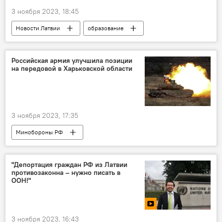
3 ноября 2023, 18:45
Новости Латвии
образование
Анда Чакша
школа
педагоги
Российская армия улучшила позиции
на передовой в Харьковской области
3 ноября 2023, 17:35
Минобороны РФ
Операция по демилитаризации Украины
Россия
Украина
военная операция
"Депортация граждан РФ из Латвии
противозаконна – нужно писать в
военная техника
военнослужащие
ООН!"
ВС РФ
ВСУ
3 ноября 2023, 16:43