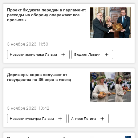
политика
Дмитрий Медведев
Проект бюджета передан в парламент:
расходы на оборону опережают все
прогнозы
3 ноября 2023, 11:50
Новости экономики Латвии
Бюджет Латвии
Арвилс Ашераденс
Дирижеры хоров получают от
государства по 36 евро в месяц
3 ноября 2023, 10:42
Новости культуры Латвии
Агнесе Логина
Наурис Пунтулис
Вселатвийский праздник песни и танца в Риге