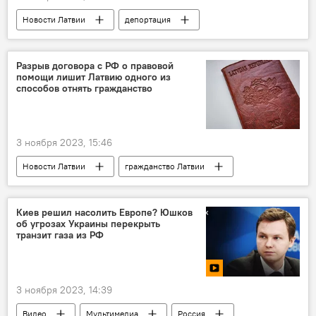
Новости Латвии
депортация
россияне
закон
ООН
Европейский суд по правам человека (ЕСПЧ)
Разрыв договора с РФ о правовой
помощи лишит Латвию одного из
способов отнять гражданство
3 ноября 2023, 15:46
Новости Латвии
гражданство Латвии
Сейм
Киев решил насолить Европе? Юшков
об угрозах Украины перекрыть
транзит газа из РФ
3 ноября 2023, 14:39
Видео
Мультимедиа
Россия