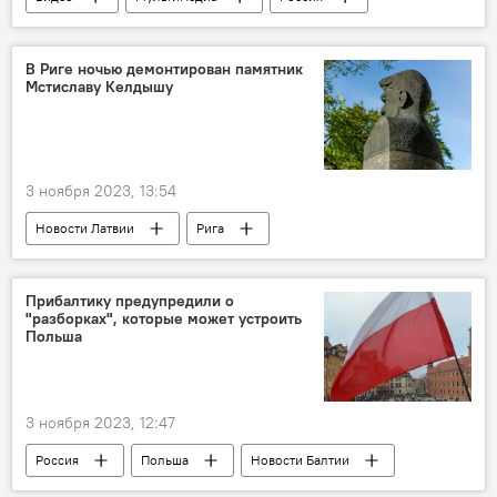
Европа
Украина
газ
Газпром
транзит газа
В Риге ночью демонтирован памятник
Мстиславу Келдышу
Игорь Юшков
безопасность
экономика
3 ноября 2023, 13:54
Новости Латвии
Рига
Война с памятниками
Прибалтику предупредили о
"разборках", которые может устроить
Польша
3 ноября 2023, 12:47
Россия
Польша
Новости Балтии
страны Балтии
безопасность