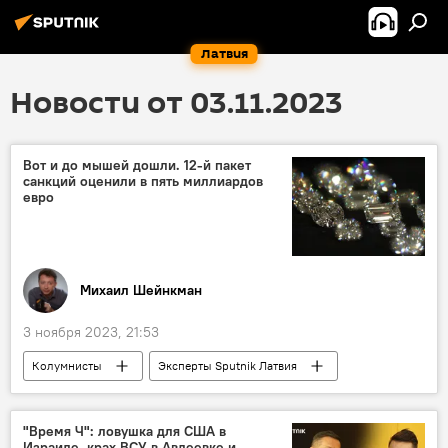
Латвия
Новости от 03.11.2023
Вот и до мышей дошли. 12-й пакет
санкций оценили в пять миллиардов
евро
Михаил Шейнкман
3 ноября 2023, 21:53
Колумнисты
Эксперты Sputnik Латвия
Евросоюз
Россия
антироссийские санкции
политика
"Время Ч": ловушка для США в
Израиле, крах ВСУ в Авдеевке и