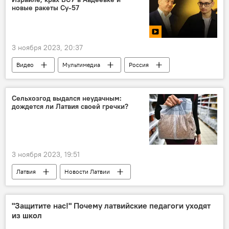
экономика
новые ракеты Су-57
3 ноября 2023, 20:37
Видео
Мультимедиа
Россия
Украина
военная операция
Израиль
Палестина
конфликт
Сельхозгод выдался неудачным:
дождется ли Латвия своей гречки?
безопасность
3 ноября 2023, 19:51
Латвия
Новости Латвии
экономика
Новости экономики Латвии
сельское хозяйство
"Защитите нас!" Почему латвийские педагоги уходят
из школ