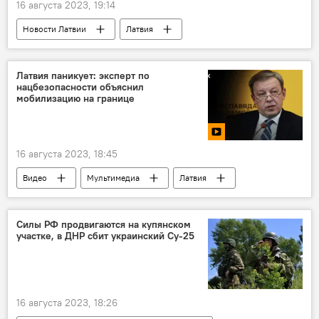
16 августа 2023, 19:14
Новости Латвии
Латвия
Латвийская железная дорога (LDz)
Китай
Латвия паникует: эксперт по
нацбезопасности объяснил
мобилизацию на границе
16 августа 2023, 18:45
Видео
Мультимедиа
Латвия
Беларусь
Литва
Польша
граница
Силы РФ продвигаются на купянском
участке, в ДНР сбит украинский Су-25
Государственная пограничная охрана
пограничники
безопасность
16 августа 2023, 18:26