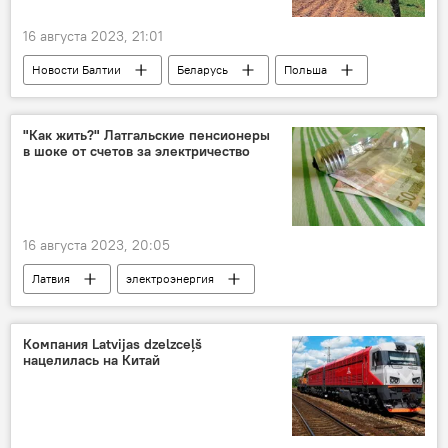
16 августа 2023, 21:01
Новости Балтии
Беларусь
Польша
граница
"Как жить?" Латгальские пенсионеры
в шоке от счетов за электричество
16 августа 2023, 20:05
Латвия
электроэнергия
электроснабжение
цены
пенсионеры
Компания Latvijas dzelzceļš
нацелилась на Китай