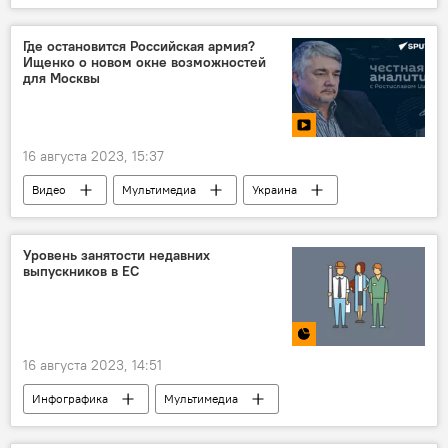
дорога
Где остановится Российская армия?
Ищенко о новом окне возможностей
для Москвы
16 августа 2023, 15:37
Видео
Мультимедиа
Украина
Россия
Ростислав Ищенко
военная операция
политика
Уровень занятости недавних
выпускников в ЕС
безопасность
16 августа 2023, 14:51
Инфографика
Мультимедиа
Европа
образование