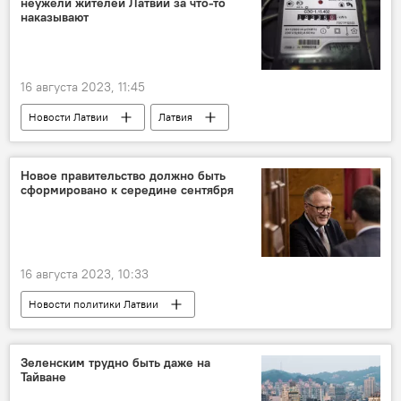
неужели жителей Латвии за что-то
наказывают
16 августа 2023, 11:45
Новости Латвии
Латвия
Эдгарс Ринкевичс
Кришьянис Кариньш
электроэнергия
Новое правительство должно быть
сформировано к середине сентября
16 августа 2023, 10:33
Новости политики Латвии
правительство Латвии
Кришьянис Кариньш
Арвилс Ашераденс
Инесе Либиня-Эгнере
Зеленским трудно быть даже на
Тайване
Эвика Силиня