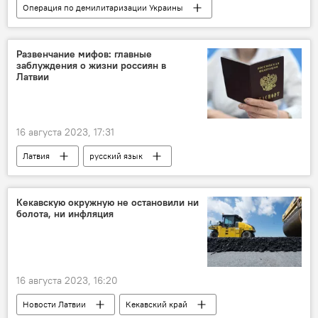
Операция по демилитаризации Украины
Россия
Украина
Минобороны РФ
военная операция
военная техника
Развенчание мифов: главные
заблуждения о жизни россиян в
военнослужащие
ВС РФ
ВСУ
Латвии
16 августа 2023, 17:31
Латвия
русский язык
ВНЖ в Латвии
Кекавскую окружную не остановили ни
болота, ни инфляция
16 августа 2023, 16:20
Новости Латвии
Кекавский край