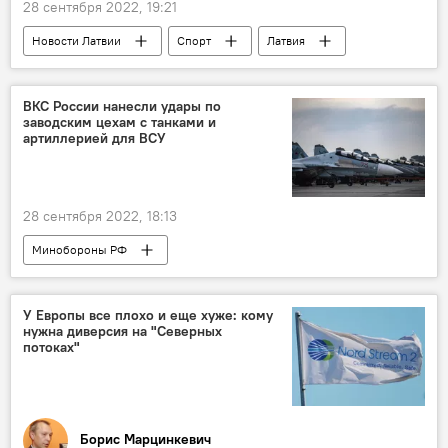
28 сентября 2022, 19:21
Новости Латвии
Спорт
Латвия
Такой хоккей нам нужен
Чемпионат мира по хоккею
ВКС России нанесли удары по
заводским цехам с танками и
столетие Финляндии
артиллерией для ВСУ
28 сентября 2022, 18:13
Минобороны РФ
Операция по демилитаризации Украины
Россия
Украина
военная операция
У Европы все плохо и еще хуже: кому
нужна диверсия на "Северных
военнослужащие
военная техника
потоках"
ВС РФ
ВСУ
Борис Марцинкевич