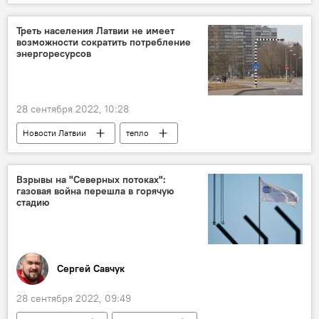
смертность
Новости мира
Новости Латвии
здоровье
Треть населения Латвии не имеет
возможности сократить потребление
энергоресурсов
28 сентября 2022, 10:28
Новости Латвии
тепло
электроэнергия
опрос
Взрывы на "Северных потоках":
газовая война перешла в горячую
стадию
Сергей Савчук
28 сентября 2022, 09:49