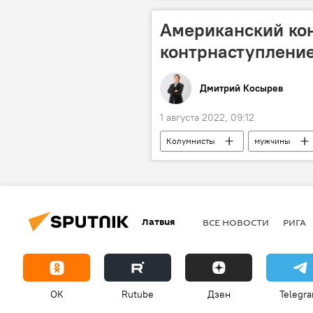
Американский ко
контрнаступлени
Дмитрий Косырев
1 августа 2022, 09:12
Колумнисты
мужчины
Латвия
ВСЕ НОВОСТИ
РИГА
OK
Rutube
Дзен
Telegr