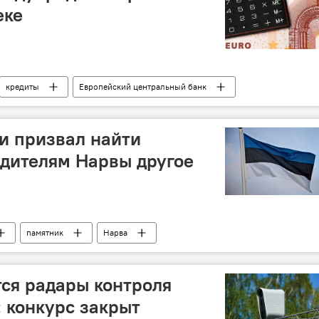
еке
кредиты
Европейский центральный банк
и призвал найти
дителям Нарвы другое
памятник
Нарва
тся радары контроля
: конкурс закрыт