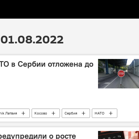
01.08.2022
О в Сербии отложена до
nik Латвия
Косово
Сербия
НАТО
редупредили о росте