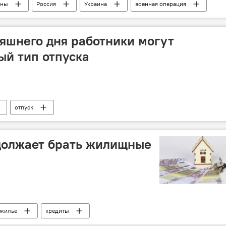
ины
Россия
Украина
военная операция
ны РФ
няшнего дня работники могут
ый тип отпуска
отпуск
должает брать жилищные
жилье
кредиты