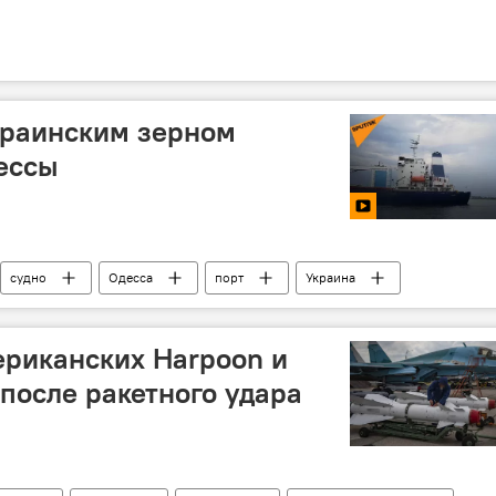
краинским зерном
ессы
судно
Одесса
порт
Украина
риканских Harpoon и
после ракетного удара