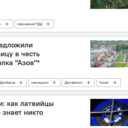
ы
нарушение ПДД
редложили
ицу в честь
лка "Азов"*
 Донбассе
неонацизм
Даугавпилс
"Азов"
и: как латвийцы
 знает никто