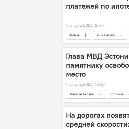
платежей по ипот
1 августа 2022, 20:17
Латвия
Банк Латвии
Глава МВД Эстони
памятнику освобо
место
1 августа 2022, 18:50
Новости Балтии
Эстония
На дорогах появя
средней скорости