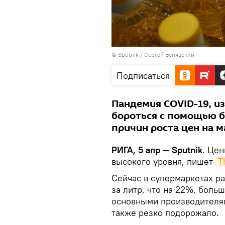
© Sputnik / Сергей Венявский
Подписаться
Пандемия COVID-19, и
бороться с помощью б
причин роста цен на м
РИГА, 5 апр — Sputnik
. Це
высокого уровня, пишет
T
Сейчас в супермаркетах ра
за литр, что на 22%, боль
основными производителям
также резко подорожало.