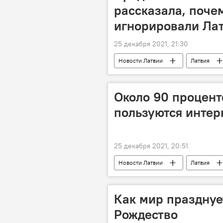
рассказала, поче
игнорировали Ла
25 декабря 2021, 21:30
Новости Латвии
Латвия
Около 90 процент
пользуются интер
25 декабря 2021, 20:51
Новости Латвии
Латвия
Как мир празднуе
Рождество