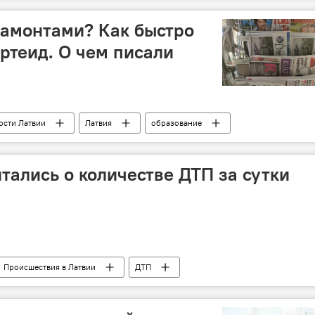
мамонтами? Как быстро
ртеид. О чем писали
ости Латвии
Латвия
образование
газ
тепло
латыши
тались о количестве ДТП за сутки
Происшествия в Латвии
ДТП