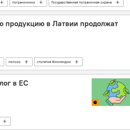
пограничники
Государственная пограничная охрана
атвийская граница
ю продукцию в Латвии продолжат
молоко
столетие Финляндии
лог в ЕС