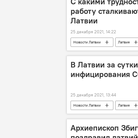
С какими труднос
работу сталкиваю
Латвии
25 декабря 2021, 14:22
Новости Латвии
Латвия
В Латвии за сутки
инфицирования C
25 декабря 2021, 13:44
Новости Латвии
Латвия
Архиепископ Збиг
поздравил латвий