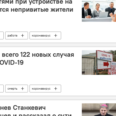
тями при устройстве на
тся непривитые жители
работа
коронавирус
 всего 122 новых случая
OVID-19
смерть
коронавирус
нев Станкевич
цев и рассказал о сути