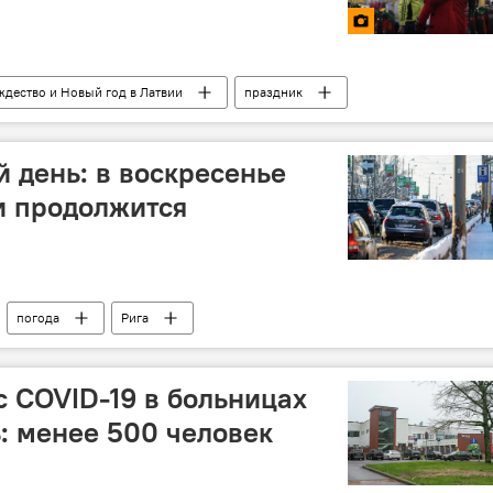
ждество и Новый год в Латвии
праздник
 день: в воскресенье
и продолжится
погода
Рига
с COVID-19 в больницах
: менее 500 человек