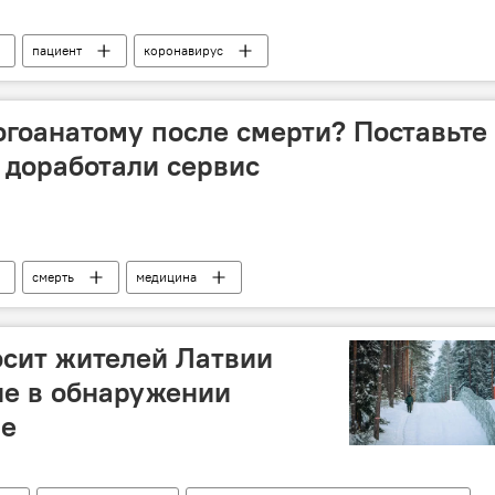
пациент
коронавирус
логоанатому после смерти? Поставьте
и доработали сервис
смерть
медицина
осит жителей Латвии
ие в обнаружении
не