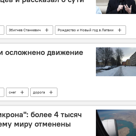
Збигнев Станкевич
Рождество и Новый год в Латвии
ии осложнено движение
снег
дорога
крона": более 4 тысяч
сему миру отменены