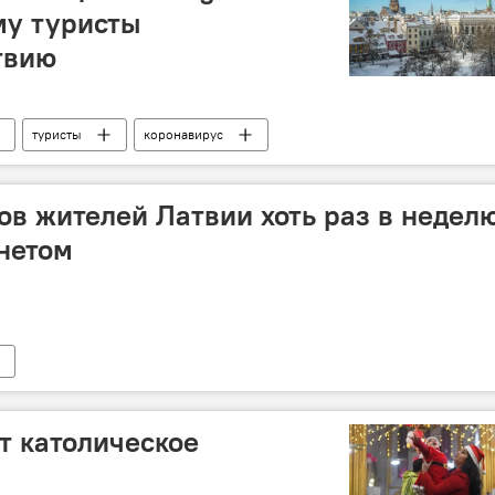
му туристы
твию
туристы
коронавирус
ов жителей Латвии хоть раз в недел
нетом
т католическое