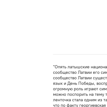
"Опять латышские национа
сообщество Латвии его сим
сообщество Латвии сущест
язык и День Победы, восп
огромную роль играют симв
можно поспорить на тему т
ленточка стала одним из т
что по факту георгиевска