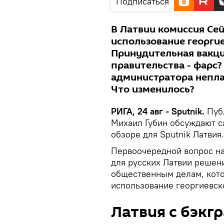
Подписаться
В Латвии комиссия Се
использование георгие
Принудительная вакци
правительства - фарс?
администратора непла
Что изменилось?
РИГА, 24 авг - Sputnik.
Пуб
Михаил Губин обсуждают 
обзоре для Sputnik Латвия.
Первоочередной вопрос на
для русских Латвии решен
общественным делам, кото
использование георгиевск
Латвия с бэкг