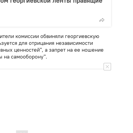
том георгиевской ленты правящие
вители комиссии обвиняли георгиевскую
льзуется для отрицания независимости
ивных ценностей", а запрет на ее ношение
ы на самооборону".