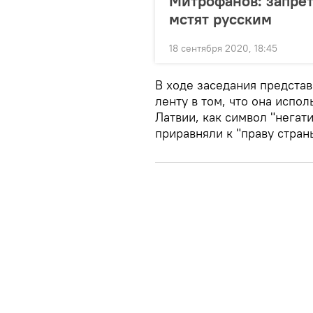
Митрофанов: запре
мстят русским
18 сентября 2020, 18:45
В ходе заседания предста
ленту в том, что она испо
Латвии, как символ "негат
приравняли к "праву стран