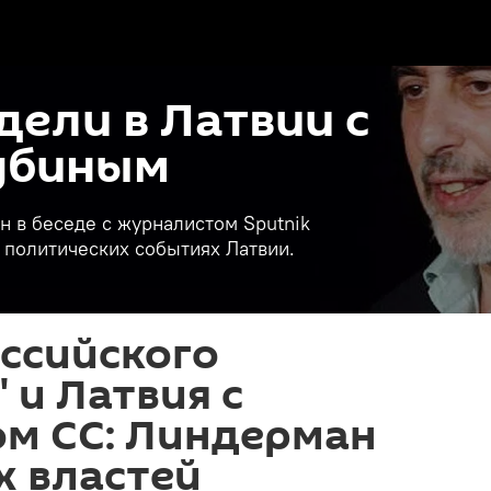
дели в Латвии с
убиным
 в беседе с журналистом Sputnik
 политических событиях Латвии.
ссийского
 и Латвия с
ом СС: Линдерман
х властей