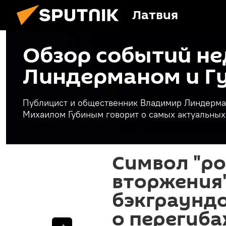
Латвия
Обзор событий не
Линдерманом и Г
Публицист и общественник Владимир Линдерман
Михаилом Губиным говорит о самых актуальных
Символ "ро
вторжения"
бэкграунд
о перегиба