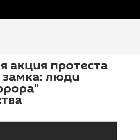
я акция протеста
 замка: люди
ррора"
ства