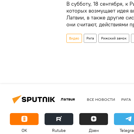
В субботу, 18 сентября, к
которых возмущает идея в
Латвии, в также другие си
они считают, действиями п
Видео
Рига
Рижский замок
Латвия
ВСЕ НОВОСТИ
РИГА
OK
Rutube
Дзен
Telegr