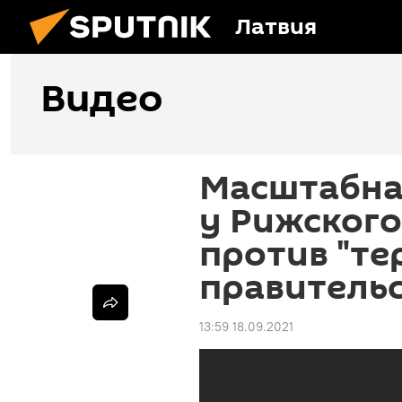
Латвия
Видео
Масштабна
у Рижского
против "те
правитель
13:59 18.09.2021