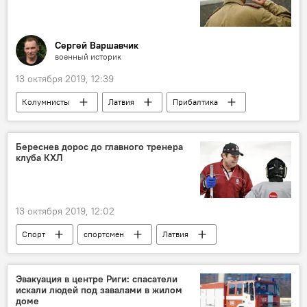
Сергей Варшавчик
военный историк
13 октября 2019, 12:39
Колумнисты
Латвия
Прибалтика
Германия
армия
освобождение
Береснев дорос до главного тренера
клуба КХЛ
13 октября 2019, 12:02
Спорт
спортсмен
Латвия
Леонид Береснев
тренер
Эвакуация в центре Риги: спасатели
искали людей под завалами в жилом
доме