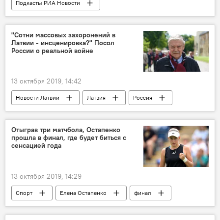
Подкасты РИА Новости
Радио Sputnik Латвия
русский язык
"Сотни массовых захоронений в
Латвии - инсценировка?" Посол
России о реальной войне
13 октября 2019, 14:42
Новости Латвии
Латвия
Россия
Холокост
Дахау
Освенцим
посол
Отыграв три матчбола, Остапенко
прошла в финал, где будет биться с
сенсацией года
13 октября 2019, 14:29
Спорт
Елена Остапенко
финал
теннисистка