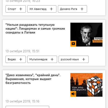
13 октября 2019, 16:23
Спорт
ХК Авангард
Динамо Рига
Гиртс Анкипанс
Боб Хартли
"Нельзя раздражать титульную
нацию": Линдерман и самые громкие
скандалы в Латвии
13 октября 2019, 15:51
Видео
Мультимедиа
русский язык
русские
латыши
Латвия
скандал
"Дико извиняюсь", "крайний день".
Выражения, которые выдают
безграмотность
13 октября 2019, 15:16