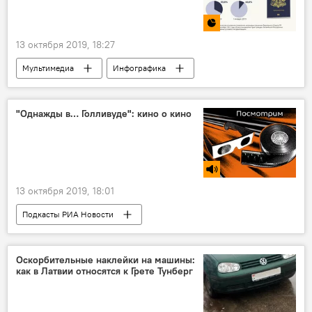
13 октября 2019, 18:27
Мультимедиа
Инфографика
"Однажды в… Голливуде": кино о кино
13 октября 2019, 18:01
Подкасты РИА Новости
Радио Sputnik Латвия
Кино
фильм
Голливуд
Оскорбительные наклейки на машины:
как в Латвии относятся к Грете Тунберг