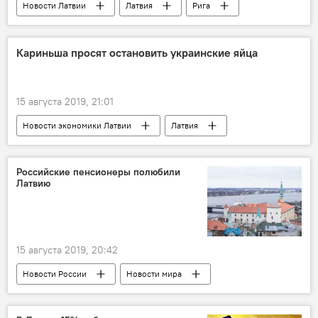
Новости Латвии
Латвия
Рига
Минобороны Латвии
учения
Кариньша просят остановить украинские яйца
15 августа 2019, 21:01
Новости экономики Латвии
Латвия
Украина
сальмонеллез
яйца
Российские пенсионеры полюбили
Латвию
15 августа 2019, 20:42
Новости России
Новости мира
Латвия
Рига
пенсионеры
Россия