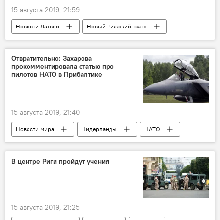
15 августа 2019, 21:59
Новости Латвии
Новый Рижский театр
Valsts nekustamie īpašumi (VNĪ)
суд
реконструкция
Отвратительно: Захарова
прокомментировала статью про
пилотов НАТО в Прибалтике
15 августа 2019, 21:40
Новости мира
Нидерланды
НАТО
Мария Захарова
МИД РФ
дезинформация
оборона
В центре Риги пройдут учения
15 августа 2019, 21:25