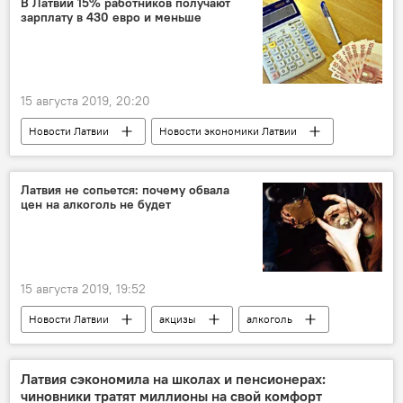
В Латвии 15% работников получают
зарплату в 430 евро и меньше
15 августа 2019, 20:20
Новости Латвии
Новости экономики Латвии
Латвия
минимальная зарплата
доходы
Латвия не сопьется: почему обвала
цен на алкоголь не будет
Центральное статистическое управление
15 августа 2019, 19:52
Новости Латвии
акцизы
алкоголь
Латвия
столетие Финляндии
Латвия сэкономила на школах и пенсионерах:
чиновники тратят миллионы на свой комфорт