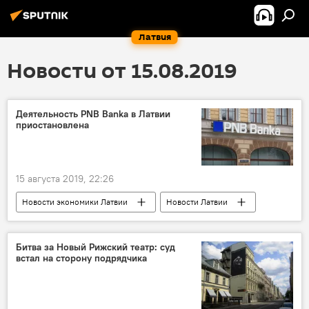
Латвия
Новости от 15.08.2019
Деятельность PNB Banka в Латвии
приостановлена
15 августа 2019, 22:26
Новости экономики Латвии
Новости Латвии
Латвия
PNB Banka
банковский сектор
Битва за Новый Рижский театр: суд
встал на сторону подрядчика