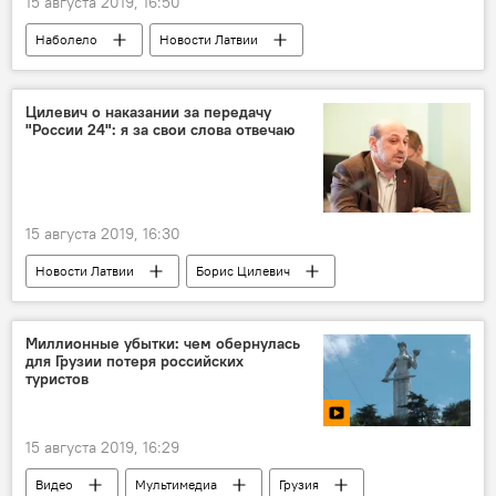
15 августа 2019, 16:50
Наболело
Новости Латвии
семейные врачи
Латвийское общество врачей
Латвия
Цилевич о наказании за передачу
"России 24": я за свои слова отвечаю
15 августа 2019, 16:30
Новости Латвии
Борис Цилевич
"Россия-24"
Эгилс Левитс
Латвия
Национальный совет по электронным средствам массовой информации (НСЭСМИ)
Миллионные убытки: чем обернулась
для Грузии потеря российских
телеканал
туристов
15 августа 2019, 16:29
Видео
Мультимедиа
Грузия