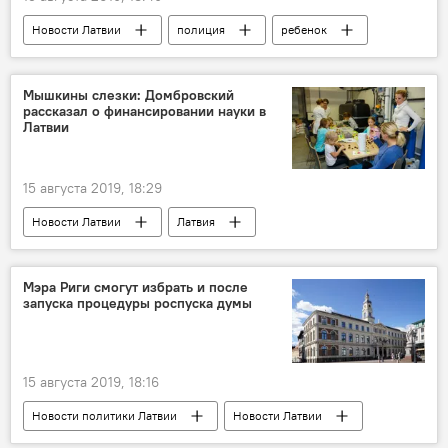
Новости Латвии
полиция
ребенок
розыск
Елгава
Рига
Мышкины слезки: Домбровский
рассказал о финансировании науки в
Латвии
15 августа 2019, 18:29
Новости Латвии
Латвия
Вячеслав Домбровский
Латвийский университет
наука
Мэра Риги смогут избрать и после
запуска процедуры роспуска думы
15 августа 2019, 18:16
Новости политики Латвии
Новости Латвии
Рига
мэр
Олег Буров