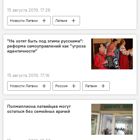
15 августа 2019, 17:26
Новости Латвии
Латвия
Минздрав Латвии
здоровье
медицина
"Не хотят быть под этими русскими":
реформа самоуправлений как "угроза
идентичности"
15 августа 2019, 17:16
Новости Латвии
Россия
Латвия
Рига
Даугавпилс
реформа
самоуправления
Полмиллиона латвийцев могут
остаться без семейных врачей
Административно-территориальная реформа: оптимизация или дискриминация