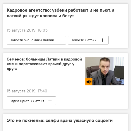
Сейм
Кадровое агентство: узбеки работают и не пьют, а
латвийцы ждут кризиса и бегут
Министерство умного управления и регионального развития
15 августа 2019, 18:05
Новости экономики Латвии
Новости Латвии
Латвия
гастарбайтеры
трудовая миграция
строители
Семенов: больницы Латвии в кадровой
яме и перетаскивают врачей друг у
друга
15 августа 2019, 17:40
Радио Sputnik Латвия
Даугавпилсская региональная больница
лечение
Даугавпилс
медики
Это не похмелье: селфи врача ужаснуло соцсети
Наболело