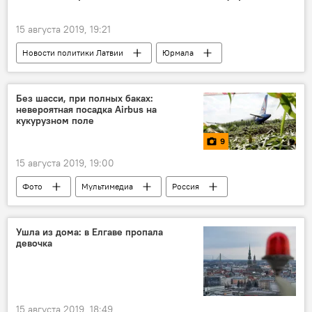
15 августа 2019, 19:21
Новости политики Латвии
Юрмала
Латвия
пенсионеры
Русские школы: языковой барьер или мост
Без шасси, при полных баках:
невероятная посадка Airbus на
чиновники
кукурузном поле
9
15 августа 2019, 19:00
Фото
Мультимедиа
Россия
самолет
авиабезопасность
инцидент
Ушла из дома: в Елгаве пропала
девочка
15 августа 2019, 18:49