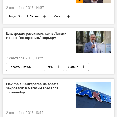
2 сентября 2018, 14:37
Радио Sputnik Латвия
Сирия
Россия
Борис Рожин
учения
Шадурскис рассказал, как в Латвии
можно "похоронить" карьеру
2 сентября 2018, 13:59
Новости Латвии
Темы
Латвия
Карлис Шадурскис
Министерство образования и науки Латвии
Maxima в Кенгарагсе на время
закроется: в магазин врезался
карьера
троллейбус
2 сентября 2018, 13:15