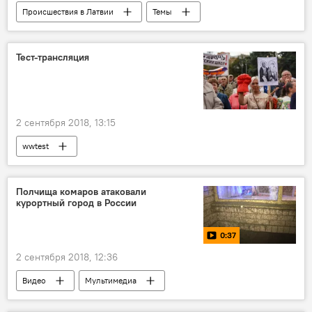
Происшествия в Латвии
Темы
Латвия
Рига
Кенгарагс
Maxima
Тест-трансляция
2 сентября 2018, 13:15
wwtest
Полчища комаров атаковали
курортный город в России
0:37
2 сентября 2018, 12:36
Видео
Мультимедиа
В мире животных
Таганрог