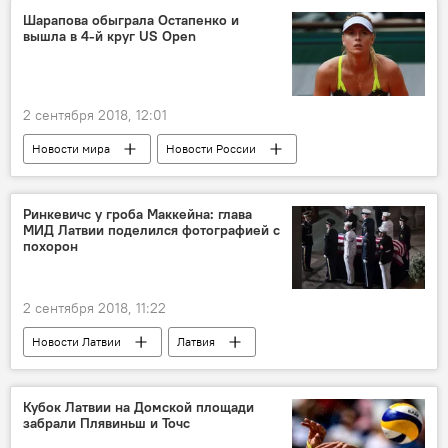
комары
Шарапова обыграла Остапенко и
вышла в 4-й круг US Open
2 сентября 2018, 12:01
Новости мира
Новости России
Спорт
Новости Латвии
США
Елена Остапенко
Мария Шарапова
Ринкевичс у гроба Маккейна: глава
МИД Латвии поделился фотографией с
US Open
похорон
2 сентября 2018, 11:22
Новости Латвии
Латвия
Эдгарс Ринкевичс
Джон Маккейн
похороны
Кубок Латвии на Домской площади
забрали Плявиньш и Точс