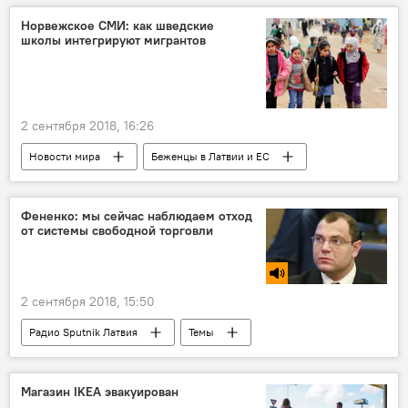
Норвежское СМИ: как шведские
школы интегрируют мигрантов
2 сентября 2018, 16:26
Новости мира
Беженцы в Латвии и ЕС
Швеция
Фененко: мы сейчас наблюдаем отход
от системы свободной торговли
2 сентября 2018, 15:50
Радио Sputnik Латвия
Темы
Алексей Фененко
торговля
Магазин IKEA эвакуирован