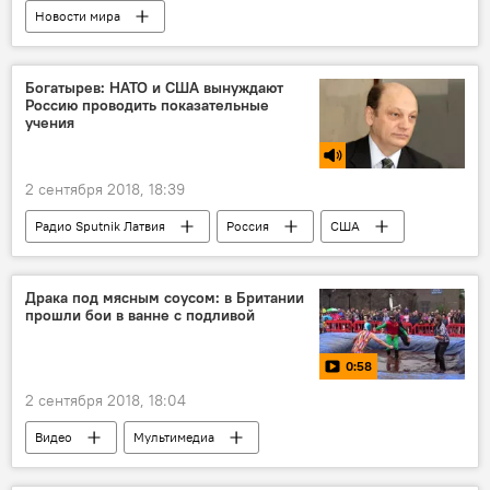
Новости мира
Судьба латвийцев за границей
Латвия
Эстония
Великобритания
Богатырев: НАТО и США вынуждают
Россию проводить показательные
Ирландия
учения
2 сентября 2018, 18:39
Радио Sputnik Латвия
Россия
США
Средиземное море
Владимир Богатырев
НАТО
учения
Драка под мясным соусом: в Британии
прошли бои в ванне с подливой
0:58
2 сентября 2018, 18:04
Видео
Мультимедиа
Великобритания