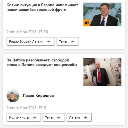
Козин: ситуация в Европе напоминает
надвигающийся грозовой фронт
2 сентября 2018, 17:53
Радио Sputnik Латвия
Темы
Беларусь
Россия
Балтия
Владимир Козин
НАТО
Re:Baltica разоблачает: свободой
слова в Латвии заведуют спецслужбы
Павел Кириллов
2 сентября 2018, 17:11
Колумнисты
Темы
Латвия
Re:Baltica
спецслужбы