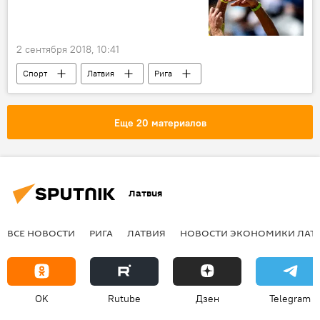
2 сентября 2018, 10:41
Спорт
Латвия
Рига
Мартиньш Плявиньш
Эдгарс Точс
Александр Самойлов
Янис Шмединьш
Еще 20 материалов
Латвия
ВСЕ НОВОСТИ
РИГА
ЛАТВИЯ
НОВОСТИ ЭКОНОМИКИ ЛАТ
OK
Rutube
Дзен
Telegram