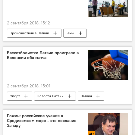
2 сентября 2018, 15:12
Происшествия в Латвии
Темы
Латвия
Рига
IKEA
Баскетболистки Латвии проиграли в
Валенсии оба матча
2 сентября 2018, 15:01
Спорт
Новости Латвии
Латвия
Франция
Бельгия
Рожин: российские учения в
Средиземном море - это послание
Западу