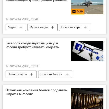
0:29
17 августа 2018, 21:40
Видео
Мультимедиа
Новости мира
Новости России
Россия
ВКС России
Ту-160
Facebook сочувствует нацизму: в
России требуют наказать соцсеть
17 августа 2018, 21:20
Новости мира
Новости России
Латвия
Россия
Виталий Милонов
Facebook
легион СС
нацизм
Эстонская компания боится продавать
шпроты в Россию