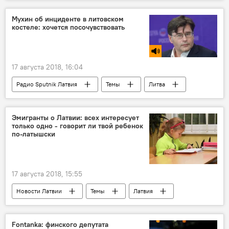
Как подавить восстание: учения Namejs 2018
Темы
Латвия
Мухин об инциденте в литовском
костеле: хочется посочувствовать
Национальные вооруженные силы
17 августа 2018, 16:04
Радио Sputnik Латвия
Темы
Литва
Алексей Мухин
Эмигранты о Латвии: всех интересует
только одно - говорит ли твой ребенок
по-латышски
17 августа 2018, 15:55
Новости Латвии
Темы
Латвия
Великобритания
Инесе Эюгбо
латышский язык
Fontanka: финского депутата