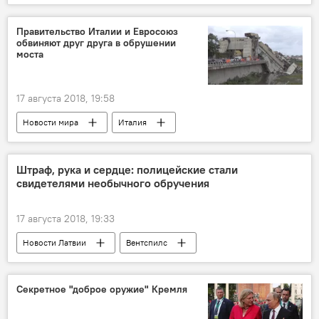
Рижская дума
мост
Правительство Италии и Евросоюз
обвиняют друг друга в обрушении
моста
17 августа 2018, 19:58
Новости мира
Италия
Маттео Сальвини
Гюнтер Эттингер
Еврокомиссия
Штраф, рука и сердце: полицейские стали
свидетелями необычного обручения
17 августа 2018, 19:33
Новости Латвии
Вентспилс
Госполиция
штраф
обручение
Секретное "доброе оружие" Кремля