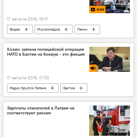
0:44
17 августа 2018, 18:17
Видео
Мультимедиа
Пекин
Всемирная конференция робототехники
роботы
Дивный новый мир
Козин: замена полицейской операции
НАТО в Балтии на боевую - это фикция
17 августа 2018, 17:50
Радио Sputnik Латвия
Балтия
Беларусь
Россия
Владимир Козин
НАТО
Зарплаты спасателей в Латвии не
соответствуют рискам