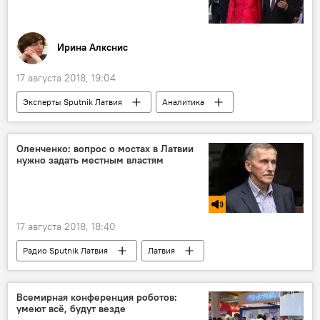
Ирина Алкснис
17 августа 2018, 19:04
Эксперты Sputnik Латвия
Аналитика
Россия
Германия
Австрия
Владимир Путин
Оленченко: вопрос о мостах в Латвии
нужно задать местным властям
17 августа 2018, 18:40
Радио Sputnik Латвия
Латвия
Владимир Оленченко
Latvijas valsts ceļi
мост
Всемирная конференция роботов:
умеют всё, будут везде