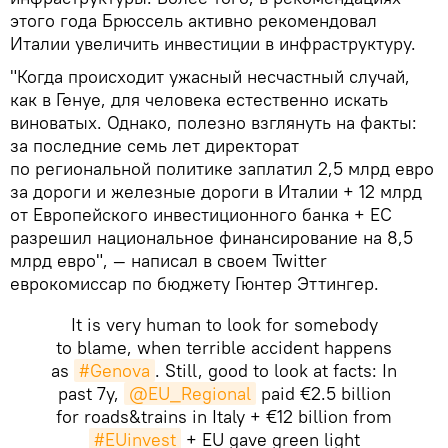
этого года Брюссель активно рекомендовал
Италии увеличить инвестиции в инфраструктуру.
"Когда происходит ужасный несчастный случай,
как в Генуе, для человека естественно искать
виноватых. Однако, полезно взглянуть на факты:
за последние семь лет директорат
по региональной политике заплатил 2,5 млрд евро
за дороги и железные дороги в Италии + 12 млрд
от Европейского инвестиционного банка + ЕС
разрешил национальное финансирование на 8,5
млрд евро", — написал в своем Twitter
еврокомиссар по бюджету Гюнтер Эттингер.
It is very human to look for somebody
to blame, when terrible accident happens
as
#Genova
. Still, good to look at facts: In
past 7y,
@EU_Regional
paid €2.5 billion
for roads&trains in Italy + €12 billion from
#EUinvest
+ EU gave green light