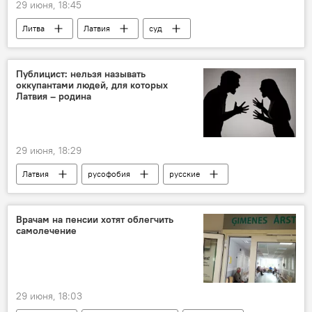
29 июня, 18:45
Литва
Латвия
суд
Происшествия в Латвии
Владимир Антонов
Snoras
Latvijas Krajbanka
Публицист: нельзя называть
оккупантами людей, для которых
Латвия – родина
29 июня, 18:29
Латвия
русофобия
русские
Наурис Пунтулис
Рижский русский театр
культура
русский язык
оккупация
Врачам на пенсии хотят облегчить
самолечение
29 июня, 18:03