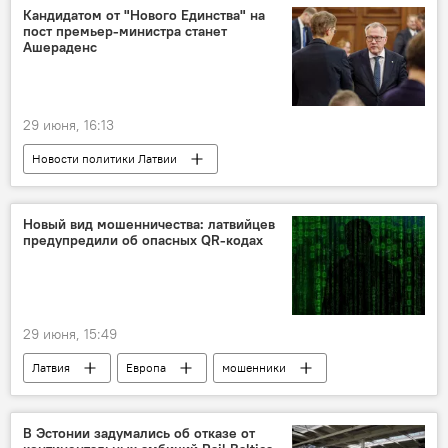
наркотики
поставка оружия
Кандидатом от "Нового Единства" на
пост премьер-министра станет
наемник
Ашераденс
29 июня, 16:13
Новости политики Латвии
Арвилс Ашераденс
парламентские выборы
Новый вид мошенничества: латвийцев
предупредили об опасных QR-кодах
29 июня, 15:49
Латвия
Европа
мошенники
кража
В Эстонии задумались об отказе от