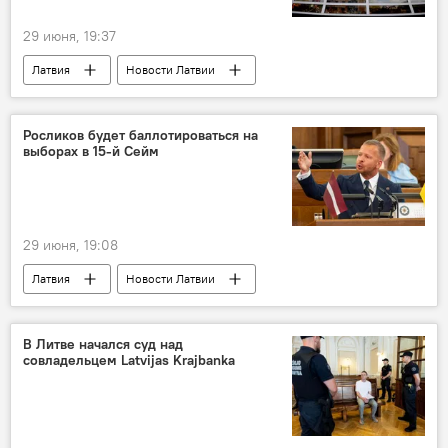
29 июня, 19:37
Латвия
Новости Латвии
Новости Балтии
страны Балтии
недвижимость
инвестиции
жилье
Росликов будет баллотироваться на
выборах в 15-й Сейм
29 июня, 19:08
Латвия
Новости Латвии
Новости политики Латвии
Алексей Росликов
"Стабильность"
В Литве начался суд над
совладельцем Latvijas Krajbanka
парламентские выборы
Светлана Чулкова