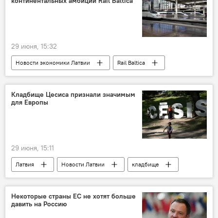
континентальных амбиций Rail Baltica
29 июня, 15:32
Новости экономики Латвии
Rail Baltica
железная дорога
Кладбище Цесиса признали значимым
для Европы
29 июня, 15:11
Латвия
Новости Латвии
кладбище
Цесис
Некоторые страны ЕС не хотят больше
давить на Россию