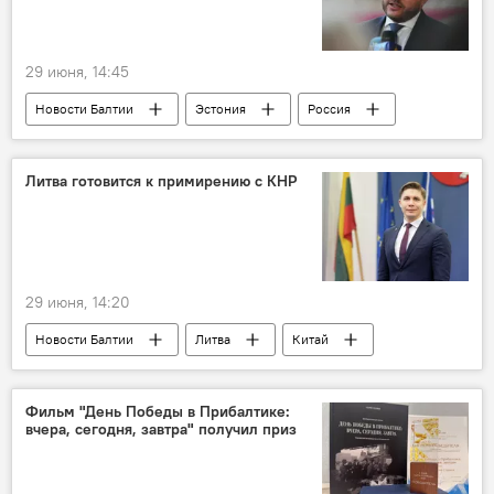
29 июня, 14:45
Новости Балтии
Эстония
Россия
переговоры
Маргус Цахкна
Евросоюз
политика
Литва готовится к примирению с КНР
29 июня, 14:20
Новости Балтии
Литва
Китай
дипломатия
Миндаугас Синкявичюс
политика
Фильм "День Победы в Прибалтике:
вчера, сегодня, завтра" получил приз