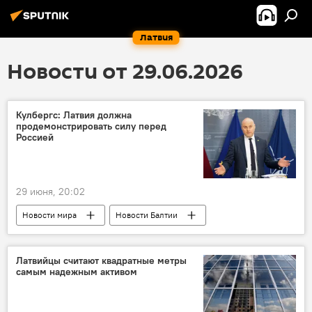
Латвия
Новости от 29.06.2026
Кулбергс: Латвия должна
продемонстрировать силу перед
Россией
29 июня, 20:02
Новости мира
Новости Балтии
Андрис Кулбергс
Кристен Михал
Латвия и Россия
Латвийцы считают квадратные метры
самым надежным активом