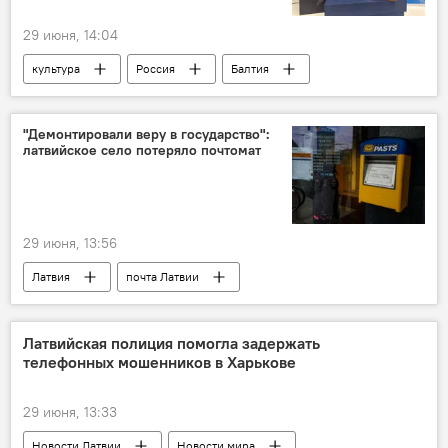
29 июня, 14:04
культура
Россия
Балтия
фильм
История
День Победы
Великая Отечественная война
"Демонтировали веру в государство":
латвийское село потеряло почтомат
29 июня, 13:56
Латвия
почта Латвии
Новости Латвии
общество
Латвийская полиция помогла задержать
телефонных мошенников в Харькове
29 июня, 13:33
Новости Латвии
Новости мира