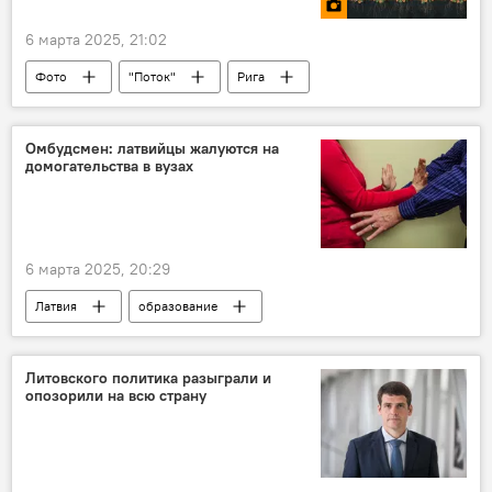
6 марта 2025, 21:02
Фото
"Поток"
Рига
Премия "Оскар"
мультфильмы
памятник Свободы
Омбудсмен: латвийцы жалуются на
домогательства в вузах
6 марта 2025, 20:29
Латвия
образование
Бюро омбудсмена
статистика
насилие
Литовского политика разыграли и
опозорили на всю страну