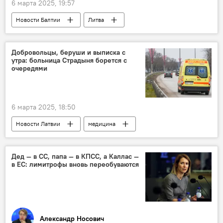
6 марта 2025, 19:57
Новости Балтии
Литва
Ремигиюс Жемайтайтис
Гитанас Науседа
пранкеры
Добровольцы, беруши и выписка с
утра: больница Страдыня борется с
очередями
6 марта 2025, 18:50
Новости Латвии
медицина
Клиническая больница имени Паула Страдыня
скорая помощь
Дед — в СС, папа — в КПСС, а Каллас —
в ЕС: лимитрофы вновь переобуваются
Александр Носович