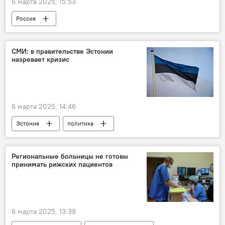
6 марта 2025, 15:53
Россия
Операция по демилитаризации Украины
Украина
Минобороны РФ
СМИ: в правительстве Эстонии
назревает кризис
военная операция
военная техника
военнослужащие
ВС РФ
ВСУ
6 марта 2025, 14:46
Эстония
политика
правительство Эстонии
Кристен Михал
Региональные больницы не готовы
принимать рижских пациентов
6 марта 2025, 13:38