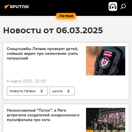
Латвия
Новости от 06.03.2025
Спецслужбы Латвии проверят детей,
снявших видео про нежелание учить
латышский
6 марта 2025, 22:00
Новости Латвии
школа
Служба государственной безопасности
латышский язык
Нескончаемый "Поток": в Риге
встретили создателей оскароносного
мультфильма про кота