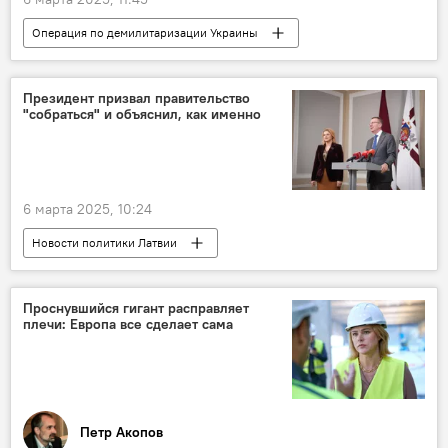
Операция по демилитаризации Украины
Колумнисты
Эксперты Sputnik Латвия
Россия
Украина
США
Президент призвал правительство
"собраться" и объяснил, как именно
Европа
военная операция
военные расходы
военная техника
6 марта 2025, 10:24
Новости политики Латвии
Эдгарс Ринкевичс
Эвика Силиня
Проснувшийся гигант расправляет
плечи: Европа все сделает сама
Петр Акопов