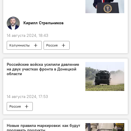
Кирилл Стрельников
14 августа 2024, 18:43
Колумнисты
Россия
Дональд Трамп
Илон Маск
Российские войска усилили давление
на двух участках фронта в Донецкой
области
14 августа 2024, 17:53
Россия
Операция по демилитаризации Украины
Украина
Минобороны РФ
Новые правила маркировки: как будут
продавать продукты