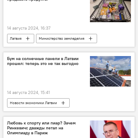
военная операция
военная техника
военнослужащие
ВС РФ
ВСУ
14 августа 2024, 16:37
Латвия
Министерство земледелия
население
магазины
товары
продукты питания
Бум на солнечные панели в Латвии
прошел: теперь это не так выгодно
14 августа 2024, 15:41
Новости экономики Латвии
солнечные батареи
электроэнергия
Любовь к спорту или пиар? Зачем
Ринкевичс дважды летал на
Олимпиаду в Париж