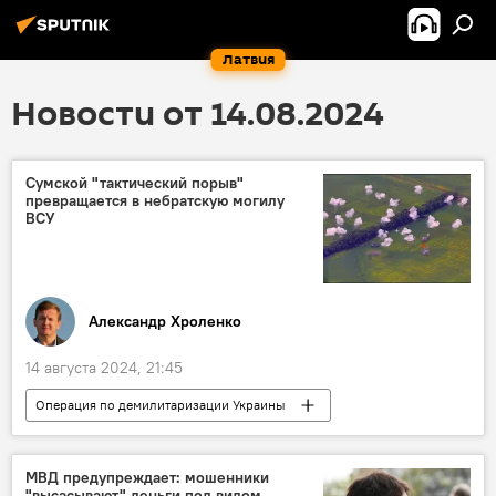
Латвия
Новости от 14.08.2024
Сумской "тактический порыв"
превращается в небратскую могилу
ВСУ
Александр Хроленко
14 августа 2024, 21:45
Операция по демилитаризации Украины
Россия
Украина
военная операция
НАТО
безопасность
МВД предупреждает: мошенники
"высасывают" деньги под видом