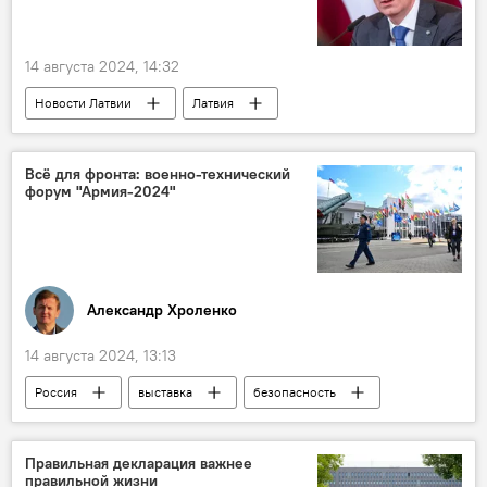
14 августа 2024, 14:32
Новости Латвии
Латвия
Эдгарс Ринкевичс
Олимпиада
Всё для фронта: военно-технический
форум "Армия-2024"
Александр Хроленко
14 августа 2024, 13:13
Россия
выставка
безопасность
Минобороны РФ
вооружения
беспилотник
ВС РФ
Правильная декларация важнее
правильной жизни