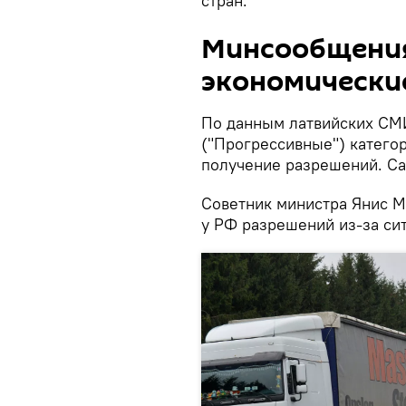
стран.
Минсообщения
экономические
По данным латвийских СМ
("Прогрессивные") категор
получение разрешений. Сам
Советник министра Янис Ме
у РФ разрешений из-за сит