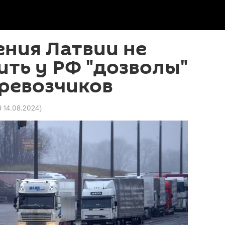
ния Латвии не
ить у РФ "дозволы"
ревозчиков
9 14.08.2024
)