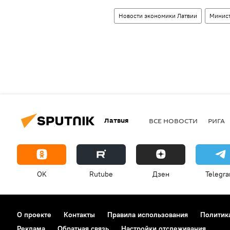
Новости экономики Латвии
Минист
Латвия
ВСЕ НОВОСТИ
РИГА
OK
Rutube
Дзен
Telegr
О проекте
Контакты
Правила использования
Политик
Реклама
Обратная связь
Настройки отслеживания