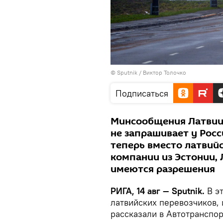
© Sputnik / Виктор Толочко
Подписаться
Минсообщения Латвии
не запрашивает у Росс
теперь вместо латвийс
компании из Эстонии, 
имеются разрешения
РИГА, 14 авг — Sputnik.
В эт
латвийских перевозчиков, 
рассказали в Автотранспо