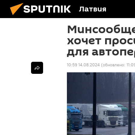
Латвия
Минсообще
хочет прос
для автопе
10:59 14.08.2024
(обновлено:
11:0