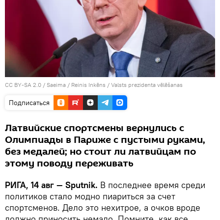
CC BY-SA 2.0
/
Saeima / Reinis Inkēns
/
Valsts prezidenta vēlēšanas
Подписаться
Латвийские спортсмены вернулись с
Олимпиады в Париже с пустыми руками,
без медалей; но стоит ли латвийцам по
этому поводу переживать
РИГА, 14 авг — Sputnik.
В последнее время среди
политиков стало модно пиариться за счет
спортсменов. Дело это нехитрое, а очков вроде
должно приносить немало. Помните, как все