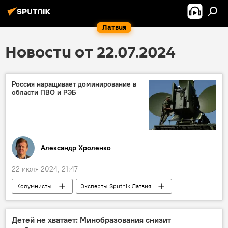
Латвия
Новости от 22.07.2024
Россия наращивает доминирование в
области ПВО и РЭБ
Александр Хроленко
22 июля 2024, 21:47
Колумнисты
Эксперты Sputnik Латвия
Украина
Россия
военная операция
военная техника
ПВО
Детей не хватает: Минобразования снизит