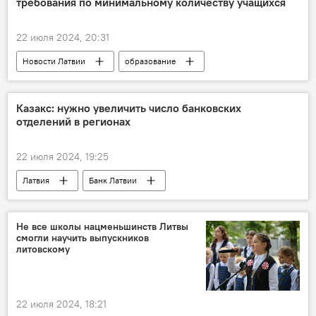
требования по минимальному количеству учащихся
высокие технологии
безопасность
22 июля 2024, 20:31
Новости Латвии
образование
Минобороны Латвии
Казакс: нужно увеличить число банковских
отделений в регионах
22 июля 2024, 19:25
Латвия
Банк Латвии
Мартиньш Казакс
Не все школы нацменьшинств Литвы
смогли научить выпускников
литовскому
22 июля 2024, 18:21