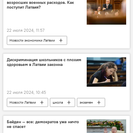
возросших военных расходов. Как
поступит Латвия?
22 июля 2024, 11:57
Новости экономики Латвии
налоговая реформа
Арвилс Ашераденс
Дискриминация школьников с плохим
здоровьем в Латвии законна
22 июля 2024, 10:45
Новости Латвии
школа
экзамен
Бюро омбудсмена
Государственная служба качества образования
Байден — все: демократов уже ничто
не спасет
Рижская дума