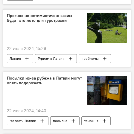
Операция по демилитаризации Украины
Украина
Минобороны РФ
Прогноз не оптимистичен: каким
будет это лето для туротрасли
военная операция
военная техника
военнослужащие
ВС РФ
ВСУ
22 июля 2024, 15:29
Латвия
Туризм в Латвии
проблемы
Посылки из-за рубежа в Латвии могут
опять подорожать
22 июля 2024, 14:40
Новости Латвии
посылка
таможня
почта Латвии