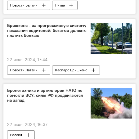
Новости Балтии
Литва
Русские школы: языковой барьер или мост
литовский язык
Бришкенс - за прогрессивную систему
наказания водителей: богатые должны
платить больше
22 июля 2024, 17:44
Новости Латвии
Каспарс Бришкенс
Министерство сообщения
нарушение ПДД
штраф
Бронетехника и артиллерия НАТО не
помогли ВСУ: силы РФ продвигаются
на запад
22 июля 2024, 16:37
Россия