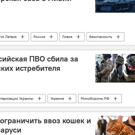
nik Латвия
Россия
Ливия
безопасность
сийская ПВО сбила за
ских истребителя
итаризации Украины
Украина
Минобороны РФ
техника
военнослужащие
ВС РФ
ВСУ
ограничить ввоз кошек и
ларуси