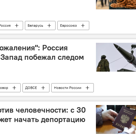
Россия
Беларусь
Евросоюз
ожаления": Россия
 Запад побежал следом
говор
ДОВСЕ
Новости России
безопасность
тив человечности: с 30
жет начать депортацию