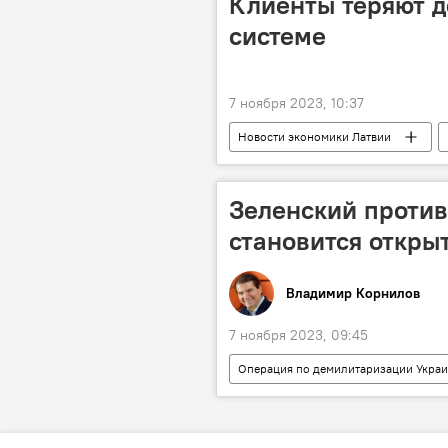
Клиенты теряют д
системе
7 ноября 2023, 10:37
Новости экономики Латвии
Зеленский против
становится откры
Владимир Корнилов
7 ноября 2023, 09:45
Операция по демилитаризации Укра
Украина