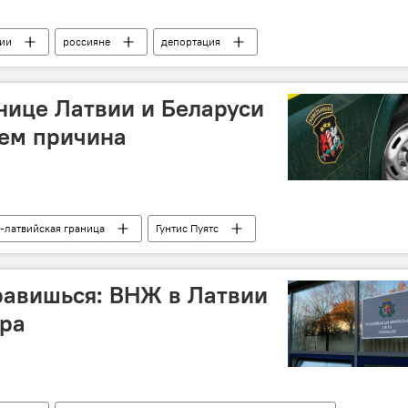
ии
россияне
депортация
нице Латвии и Беларуси
чем причина
-латвийская граница
Гунтис Пуятс
равишься: ВНЖ в Латвии
ора