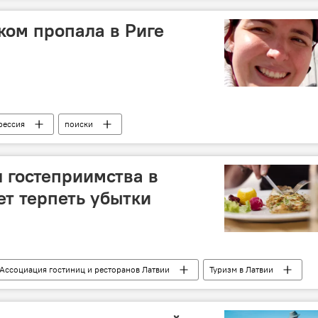
ом пропала в Риге
рессия
поиски
 гостеприимства в
т терпеть убытки
Ассоциация гостиниц и ресторанов Латвии
Туризм в Латвии