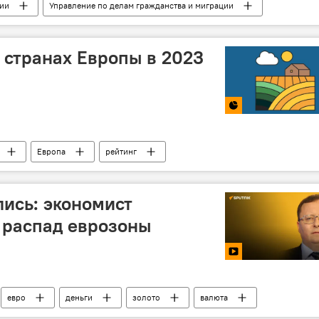
ии
Управление по делам гражданства и миграции
 странах Европы в 2023
Европа
рейтинг
лись: экономист
 распад еврозоны
евро
деньги
золото
валюта