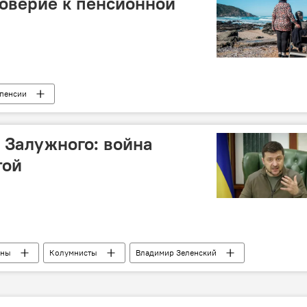
оверие к пенсионной
пенсии
 Залужного: война
той
ины
Колумнисты
Владимир Зеленский