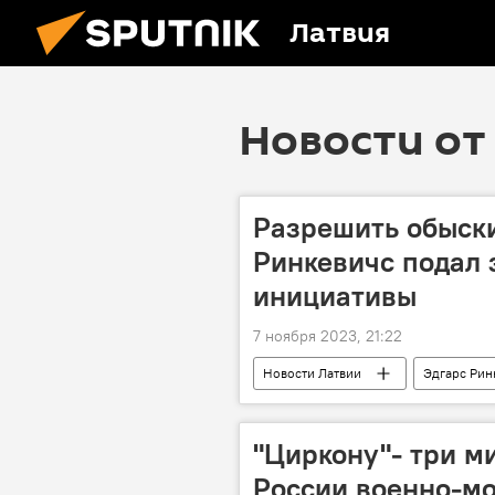
Латвия
Новости от 
Разрешить обыски
Ринкевичс подал 
инициативы
7 ноября 2023, 21:22
Новости Латвии
Эдгарс Рин
"Циркону"- три м
России военно-мо