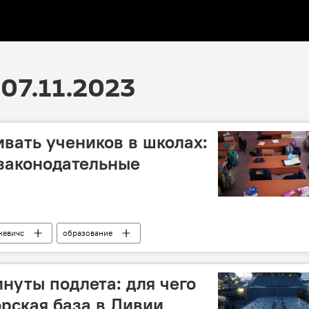
07.11.2023
вать учеников в школах:
законодательные
кевичс
образование
инуты подлета: для чего
рская база в Ливии