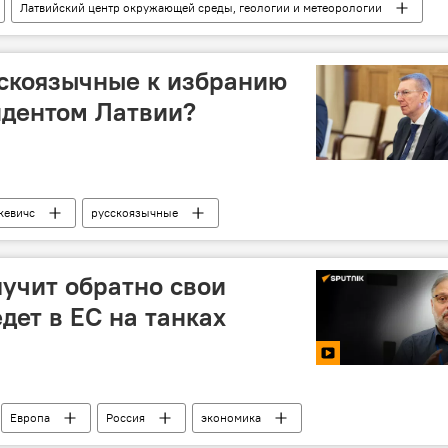
Латвийский центр окружающей среды, геологии и метеорологии
сскоязычные к избранию
идентом Латвии?
кевичс
русскоязычные
лучит обратно свои
дет в ЕС на танках
Европа
Россия
экономика
ША