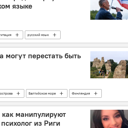
ком языке
гитация
русский язык
а могут перестать быть
острова
Балтийское море
Финляндия
 как манипулируют
 психолог из Риги