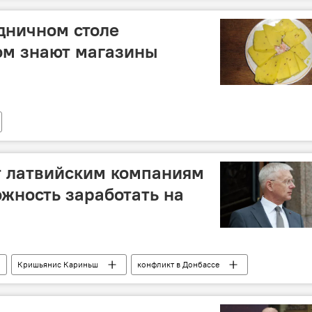
здничном столе
ом знают магазины
т латвийским компаниям
ожность заработать на
Кришьянис Кариньш
конфликт в Донбассе