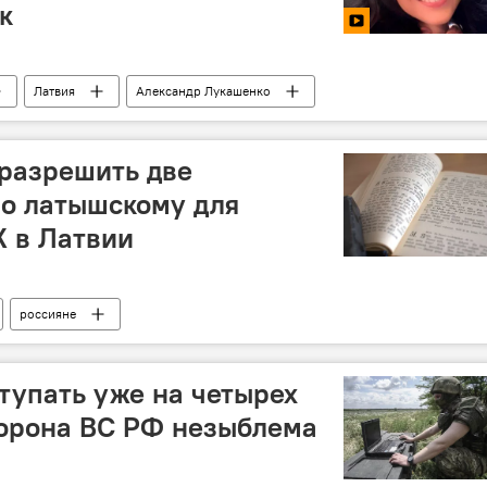
к
Латвия
Александр Лукашенко
разрешить две
по латышскому для
 в Латвии
россияне
тупать уже на четырех
борона ВС РФ незыблема