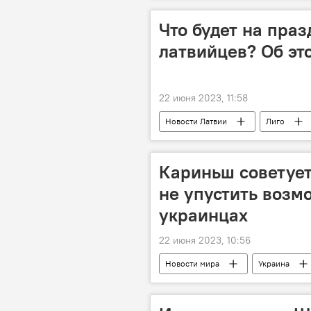
Что будет на пра
латвийцев? Об эт
22 июня 2023, 11:58
Новости Латвии
Лиго
Кариньш советуе
не упустить возм
украинцах
22 июня 2023, 10:56
Новости мира
Украина