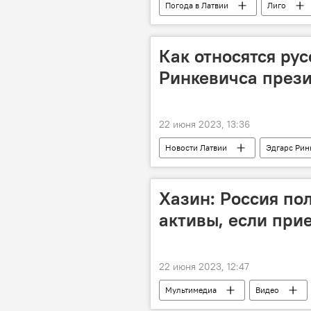
Погода в Латвии
Лиго
Янов день
Как относятся ру
Ринкевичса през
22 июня 2023, 13:36
Новости Латвии
Эдгарс Рин
Хазин: Россия по
активы, если прие
22 июня 2023, 12:47
Мультимедиа
Видео
антироссийские санкции
С