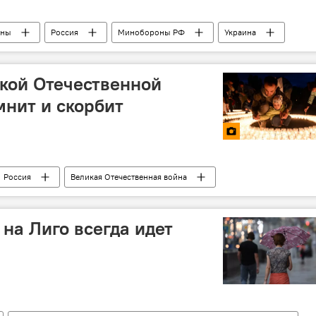
ины
Россия
Минобороны РФ
Украина
техника
военнослужащие
ВС РФ
ВСУ
кой Отечественной
мнит и скорбит
Россия
Великая Отечественная война
 на Лиго всегда идет