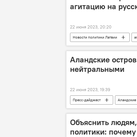
агитацию на русс
22 июня 2023, 20:20
Новости политики Латвии
а
Аландские остров
нейтральными
22 июня 2023, 19:39
Пресс-дайджест
Аландские 
Объяснить людям,
политики: почему