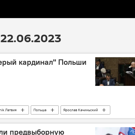
22.06.2023
Серый кардинал" Польши
nik Латвия
Польша
Ярослав Качиньский
или предвыборную