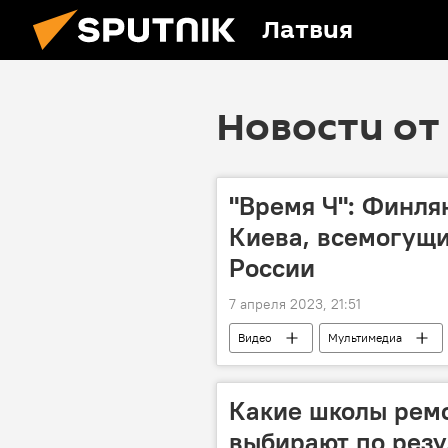
Латвия
Новости от 
"Время Ч": Финля
Киева, всемогущ
России
7 апреля 2023, 21:51
Видео
Мультимедиа
Александр Хроленко
военн
бомба
Какие школы ремо
выбирают по резу