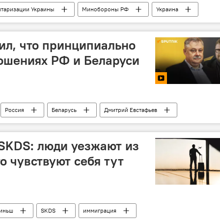
итаризации Украины
Минобороны РФ
Украина
техника
военнослужащие
ВС РФ
ВСУ
ил, что принципиально
ошениях РФ и Беларуси
Россия
Беларусь
Дмитрий Евстафьев
SKDS: люди уезжают из
о чувствуют себя тут
тиньш
SKDS
иммиграция