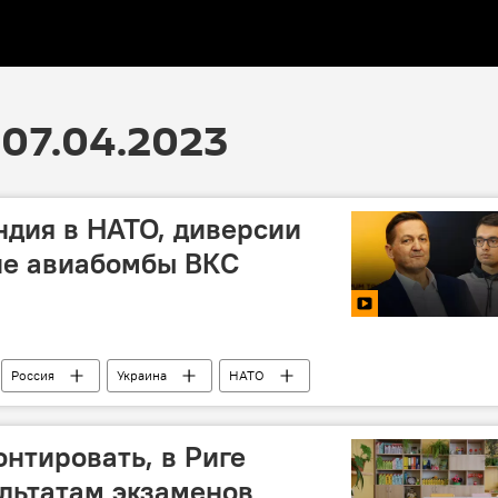
07.04.2023
ндия в НАТО, диверсии
ие авиабомбы ВКС
Россия
Украина
НАТО
ая операция
военная техника
военная авиация
нтировать, в Риге
льтатам экзаменов