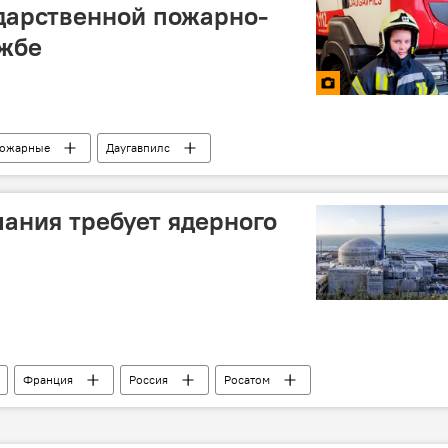
ударственной пожарно-
ужбе
ожарные
Даугавпилс
мания требует ядерного
Франция
Россия
Росатом
ЭС
Венгрия
Westinghouse Electric