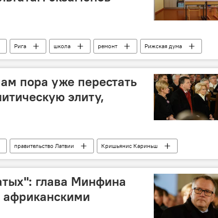
Рига
школа
ремонт
Рижская дума
ам пора уже перестать
итическую элиту,
правительство Латвии
Кришьянис Кариньш
гатых": глава Минфина
с африканскими