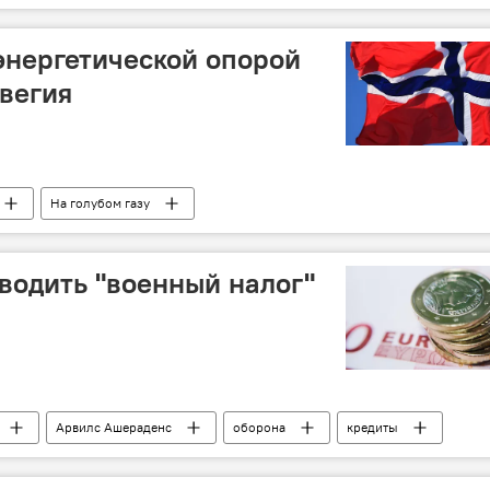
энергетической опорой
вегия
На голубом газу
вводить "военный налог"
Арвилс Ашераденс
оборона
кредиты