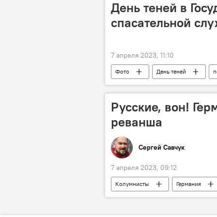
День теней в Гос
спасательной сл
7 апреля 2023, 11:10
Фото
День теней
п
Русские, вон! Гер
реванша
Сергей Савчук
7 апреля 2023, 09:12
Колумнисты
Германия
антироссийские санкции
А