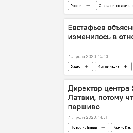
Россия
Операция по демил
военная операция
военная 
Евстафьев объясн
изменилось в отн
7 апреля 2023, 15:43
Видео
Мультимедиа
политика
безопасность
Директор центра 
Латвии, потому чт
паршиво
7 апреля 2023, 14:31
Новости Латвии
Арнис Как