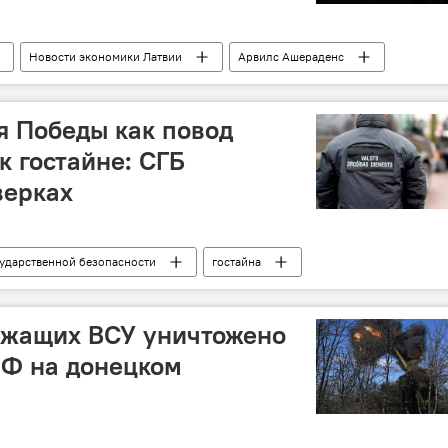
Новости экономики Латвии
Арвилс Ашераденс
материальное благополучие
я Победы как повод
к гостайне: СГБ
верках
ударственной безопасности
гостайна
ужащих ВСУ уничтожено
РФ на донецком