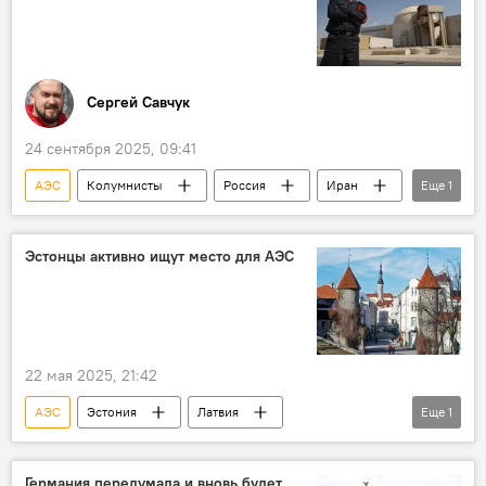
Сергей Савчук
24 сентября 2025, 09:41
АЭС
Колумнисты
Россия
Иран
Еще
1
Росатом
Эстонцы активно ищут место для АЭС
22 мая 2025, 21:42
АЭС
Эстония
Латвия
Еще
1
электроэнергия
Германия передумала и вновь будет