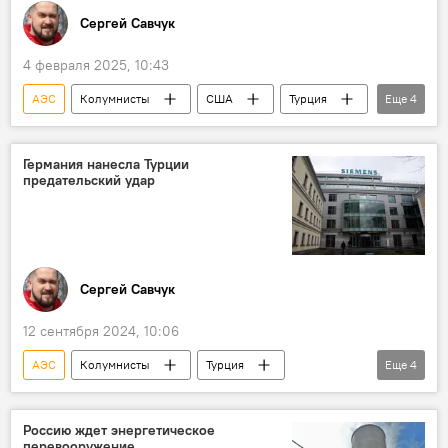
Сергей Савчук
4 февраля 2025, 10:43
АЭС
Колумнисты
США
Турция
Еще
4
Россия
Росатом
АЭС "Аккую"
Westinghouse Electric
Германия нанесла Турции
предательский удар
Сергей Савчук
12 сентября 2024, 10:06
АЭС
Колумнисты
Турция
Еще
4
Германия
атомная энергия
Россия
АЭС "Аккую"
Россию ждет энергетическое
перевооружение