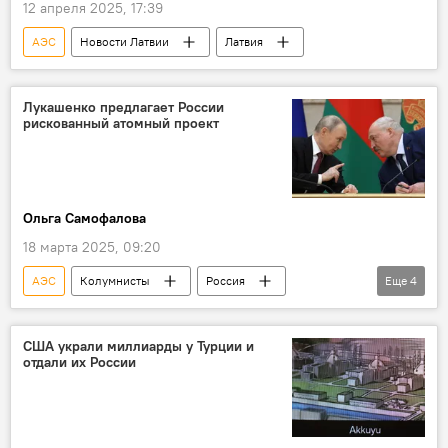
12 апреля 2025, 17:39
АЭС
Новости Латвии
Латвия
Лукашенко предлагает России
рискованный атомный проект
Ольга Самофалова
18 марта 2025, 09:20
АЭС
Колумнисты
Россия
Еще
4
Беларусь
БелАЭС
Александр Лукашенко
Росатом
США украли миллиарды у Турции и
отдали их России