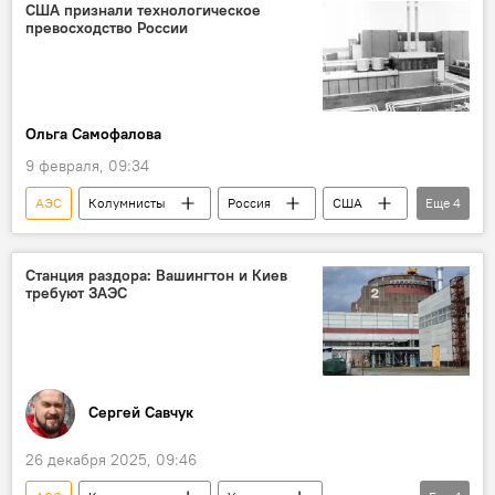
США признали технологическое
превосходство России
Ольга Самофалова
9 февраля, 09:34
АЭС
Колумнисты
Россия
США
Еще
4
Венгрия
АЭС "Пакш"
Росатом
атомная энергия
Станция раздора: Вашингтон и Киев
требуют ЗАЭС
Сергей Савчук
26 декабря 2025, 09:46