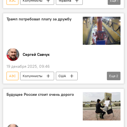
АЭС
Колумнисты
Украина
Еще
1
США
Westinghouse Electric
Трамп потребовал плату за дружбу
Сергей Савчук
19 декабря 2025, 09:46
АЭС
Колумнисты
США
Еще
2
Словакия
Westinghouse Electric
Будущее России стоит очень дорого