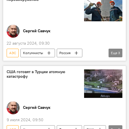
Сергей Савчук
22 августа 2024, 09:30
АЭС
Колумнисты
Россия
Еще
3
энергосистема
атомная энергия
Росатом
США готовят в Турции атомную
катастрофу
Сергей Савчук
9 июля 2024, 09:50