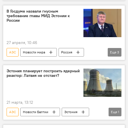
Литва
Андрей Мамыкин
В Госдуме назвали гнусным
требование главы МИД Эстонии к
России
27 апреля, 10:46
АЭС
Новости мира
Россия
Еще
3
Эстония
Маргус Цахкна
Михаил Шеремет
Эстония планирует построить ядерный
реактор: Латвия не отстает?
21 марта, 13:12
АЭС
Новости Балтии
Эстония
Еще
1
Латвия