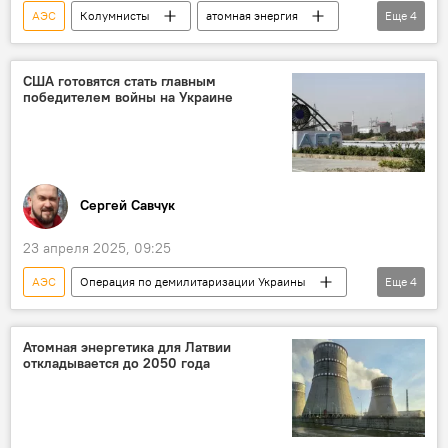
АЭС
Колумнисты
атомная энергия
Еще
4
Польша
США
Франция
Westinghouse Electric
США готовятся стать главным
победителем войны на Украине
Сергей Савчук
23 апреля 2025, 09:25
АЭС
Операция по демилитаризации Украины
Еще
4
Колумнисты
Украина
США
электричество
Атомная энергетика для Латвии
откладывается до 2050 года