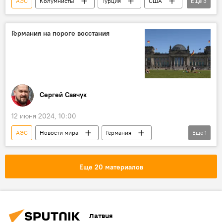
АЭС
Колумнисты
Турция
США
Еще
3
Россия
атомная энергия
АЭС "Аккую"
Германия на пороге восстания
Сергей Савчук
12 июня 2024, 10:00
АЭС
Новости мира
Германия
Еще
1
Колумнисты
Еще 20 материалов
Латвия