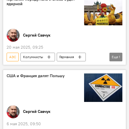
ядерной
Сергей Савчук
20 мая 2025, 09:25
АЭС
Колумнисты
Германия
Еще
1
атомная энергия
США и Франция делят Польшу
Сергей Савчук
6 мая 2025, 09:50