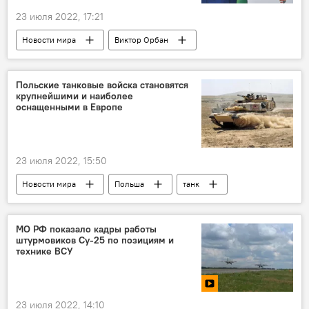
23 июля 2022, 17:21
Новости мира
Виктор Орбан
конфликт в Донбассе
антироссийские санкции
Польские танковые войска становятся
крупнейшими и наиболее
оснащенными в Европе
23 июля 2022, 15:50
Новости мира
Польша
танк
Европа
США
МО РФ показало кадры работы
штурмовиков Су-25 по позициям и
технике ВСУ
23 июля 2022, 14:10