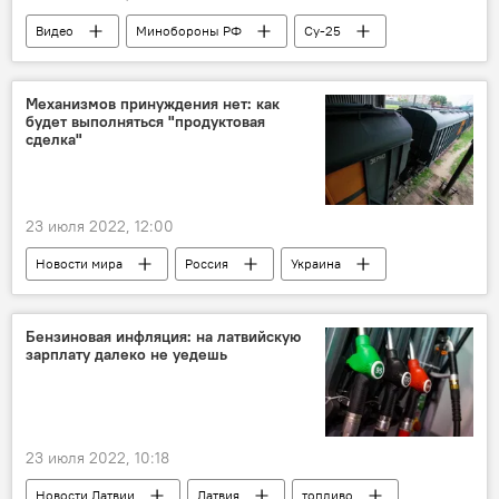
Видео
Минобороны РФ
Су-25
ВСУ
Механизмов принуждения нет: как
будет выполняться "продуктовая
сделка"
23 июля 2022, 12:00
Новости мира
Россия
Украина
зерно
продукты питания
Бензиновая инфляция: на латвийскую
зарплату далеко не уедешь
23 июля 2022, 10:18
Новости Латвии
Латвия
топливо