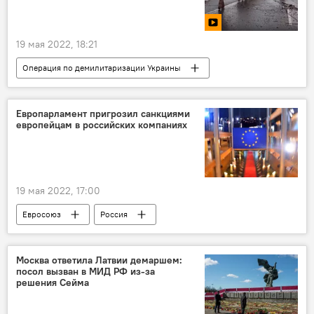
19 мая 2022, 18:21
Операция по демилитаризации Украины
Мультимедиа
пленные
Донбасс
военная операция
Россия
Европарламент пригрозил санкциями
европейцам в российских компаниях
19 мая 2022, 17:00
Евросоюз
Россия
антироссийские санкции
политика
Новости мира
Москва ответила Латвии демаршем:
посол вызван в МИД РФ из-за
решения Сейма