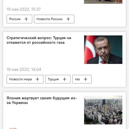
19 мая 2022, 15:37
Россия
Новости России
Война с памятниками
Новости политики Латвии
Мария Захарова
Стратегический вопрос: Турция не
откажется от российского газа
МИД РФ
посол
19 мая 2022, 14:04
Новости мира
Турция
газ
Россия
Реджеп Тайип Эрдоган
Япония жертвует своим будущим из-
за Украины