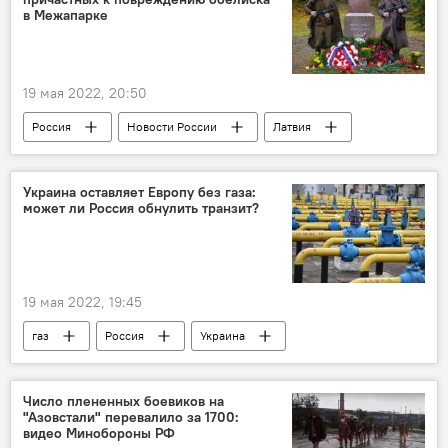
в Межапарке
19 мая 2022, 20:50
Россия
Новости России
Латвия
Война с памятниками
СК РФ
расследование
Украина оставляет Европу без газа:
может ли Россия обнулить транзит?
19 мая 2022, 19:45
газ
Россия
Украина
Европа
Новости экономики Латвии
Число плененных боевиков на
"Азовстали" перевалило за 1700:
видео Минобороны РФ