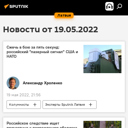
Латвия
Новости от 19.05.2022
Сжечь в бою за пять секунд:
российский "лазерный сигнал" США и
НАТО
Александр Хроленко
19 мая 2022, 21:56
Колумнисты
Эксперты Sputnik Латвия
Россия
вооружения
военная операция
военная техника
Российское следствие ищет
причастных к повреждению обелиска