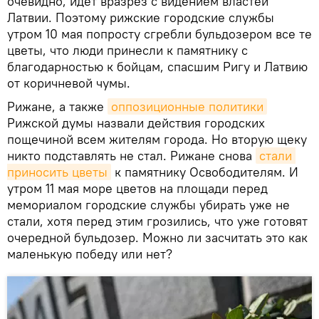
очевидно, идет вразрез с видением властей
Латвии. Поэтому рижские городские службы
утром 10 мая попросту сгребли бульдозером все те
цветы, что люди принесли к памятнику с
благодарностью к бойцам, спасшим Ригу и Латвию
от коричневой чумы.
Рижане, а также
оппозиционные политики
Рижской думы назвали действия городских
пощечиной всем жителям города. Но вторую щеку
никто подставлять не стал. Рижане снова
стали 
приносить цветы
к памятнику Освободителям. И
утром 11 мая море цветов на площади перед
мемориалом городские службы убирать уже не
стали, хотя перед этим грозились, что уже готовят
очередной бульдозер. Можно ли засчитать это как
маленькую победу или нет?