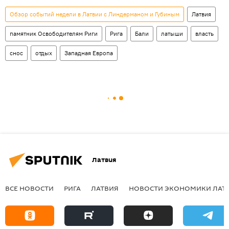
Обзор событий недели в Латвии с Линдерманом и Губиным
Латвия
памятник Освободителям Риги
Рига
Бали
латыши
власть
снос
отдых
Западная Европа
Латвия
ВСЕ НОВОСТИ
РИГА
ЛАТВИЯ
НОВОСТИ ЭКОНОМИКИ ЛАТ