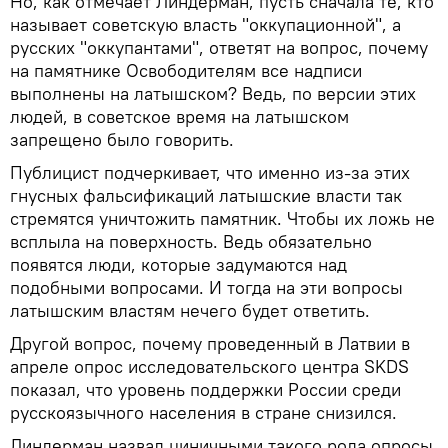
Но, как отмечает Линдерман, пусть сначала те, кто
называет советскую власть "оккупационной", а
русских "оккупантами", ответят на вопрос, почему
на памятнике Освободителям все надписи
выполнены на латышском? Ведь, по версии этих
людей, в советское время на латышском
запрещено было говорить.
Публицист подчеркивает, что именно из-за этих
гнусных фальсификаций латышские власти так
стремятся уничтожить памятник. Чтобы их ложь не
всплыла на поверхность. Ведь обязательно
появятся люди, которые задумаются над
подобными вопросами. И тогда на эти вопросы
латышским властям нечего будет ответить.
Другой вопрос, почему проведенный в Латвии в
апреле опрос исследовательского центра SKDS
показал, что уровень поддержки России среди
русскоязычного населения в стране снизился.
Линдерман назвал циничными такого рода опросы