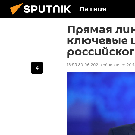
Латвия
Прямая лин
ключевые 
российског
18:55 30.06.2021
(обновлено:
20:1