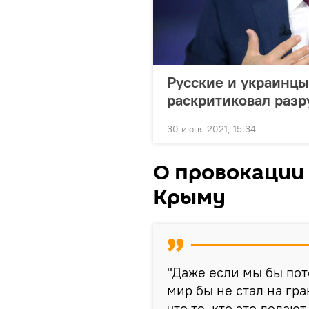
Русские и украинцы
раскритиковал раз
30 июня 2021, 15:34
О провокации 
Крыму
"Даже если мы бы пото
мир бы не стал на гр
что те, кто это делаю