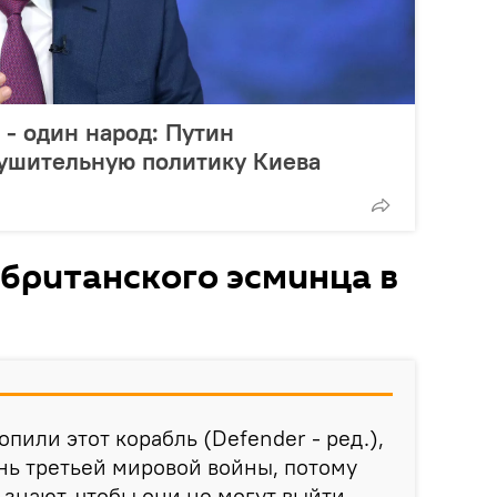
 - один народ: Путин
рушительную политику Киева
британского эсминца в
пили этот корабль (Defender - ред.),
ань третьей мировой войны, потому
т, знают, чтобы они не могут выйти